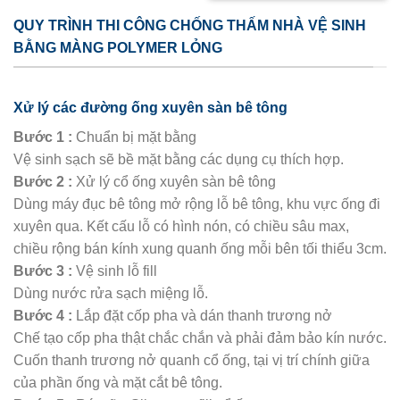
QUY TRÌNH THI CÔNG CHỐNG THẤM NHÀ VỆ SINH
BẰNG MÀNG POLYMER LỎNG
Xử lý các đường ống xuyên sàn bê tông
Bước 1 :
Chuẩn bị mặt bằng
Vệ sinh sạch sẽ bề mặt bằng các dụng cụ thích hợp.
Bước 2 :
Xử lý cổ ống xuyên sàn bê tông
Dùng máy đục bê tông mở rộng lỗ bê tông, khu vực ống đi
xuyên qua. Kết cấu lỗ có hình nón, có chiều sâu max,
chiều rộng bán kính xung quanh ống mỗi bên tối thiểu 3cm.
Bước 3 :
Vệ sinh lỗ fill
Dùng nước rửa sạch miệng lỗ.
Bước 4 :
Lắp đặt cốp pha và dán thanh trương nở
Chế tạo cốp pha thật chắc chắn và phải đảm bảo kín nước.
Cuốn thanh trương nở quanh cổ ống, tại vị trí chính giữa
của phần ống và mặt cắt bê tông.