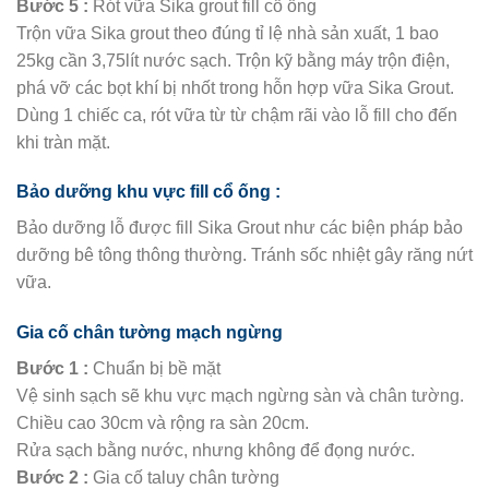
Bước 5 :
Rót vữa Sika grout fill cổ ống
Trộn vữa Sika grout theo đúng tỉ lệ nhà sản xuất, 1 bao
25kg cần 3,75lít nước sạch. Trộn kỹ bằng máy trộn điện,
phá vỡ các bọt khí bị nhốt trong hỗn hợp vữa Sika Grout.
Dùng 1 chiếc ca, rót vữa từ từ chậm rãi vào lỗ fill cho đến
khi tràn mặt.
Bảo dưỡng khu vực fill cổ ống :
Bảo dưỡng lỗ được fill Sika Grout như các biện pháp bảo
dưỡng bê tông thông thường. Tránh sốc nhiệt gây răng nứt
vữa.
Gia cố chân tường mạch ngừng
Bước 1 :
Chuẩn bị bề mặt
Vệ sinh sạch sẽ khu vực mạch ngừng sàn và chân tường.
Chiều cao 30cm và rộng ra sàn 20cm.
Rửa sạch bằng nước, nhưng không để đọng nước.
Bước 2 :
Gia cố taluy chân tường