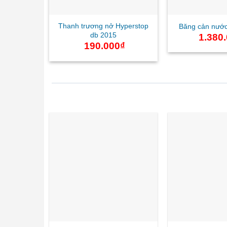
Thanh trương nở Hyperstop
Băng cản nướ
db 2015
1.380
190.000
₫