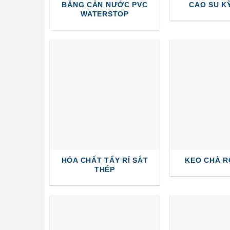
BĂNG CẢN NƯỚC PVC
CAO SU K
WATERSTOP
HÓA CHẤT TẨY RỈ SẮT
KEO CHÀ R
THÉP