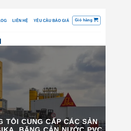
Giỏ hàng
LOG
LIÊN HỆ
YÊU CẦU BÁO GIÁ
M
 TÔI CUNG CẤP CÁC SẢN
IKA, BĂNG CẢN NƯỚC PVC