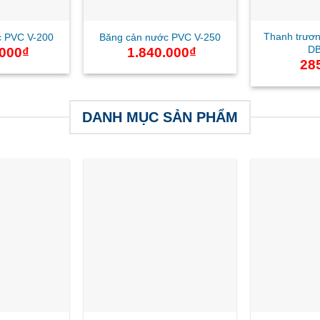
Thanh trươn
c PVC V-200
Băng cản nước PVC V-250
DB
.000
₫
1.840.000
₫
28
DANH MỤC SẢN PHẨM