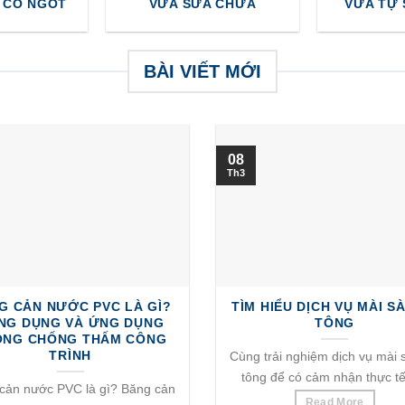
 CO NGÓT
VỮA SỬA CHỮA
VỮA TỰ
BÀI VIẾT MỚI
08
Th3
G CẢN NƯỚC PVC LÀ GÌ?
TÌM HIỂU DỊCH VỤ MÀI S
NG DỤNG VÀ ỨNG DỤNG
TÔNG
ONG CHỐNG THẤM CÔNG
TRÌNH
Cùng trải nghiệm dịch vụ mài 
tông để có cảm nhận thực tế 
cản nước PVC là gì? Băng cản
Read More