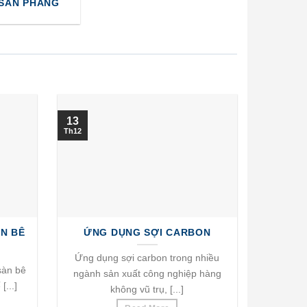
 SAN PHẲNG
13
Th12
ÀN BÊ
ỨNG DỤNG SỢI CARBON
Ứng dụng sợi carbon trong nhiều
sàn bê
ngành sản xuất công nghiệp hàng
[...]
không vũ trụ, [...]