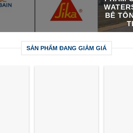
WATERS
BÊ TÔ
T
SẢN PHẨM ĐANG GIẢM GIÁ