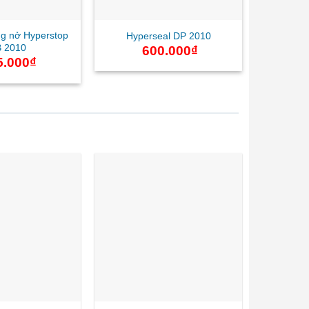
g nở Hyperstop
Hyperseal DP 2010
 2010
600.000
₫
5.000
₫