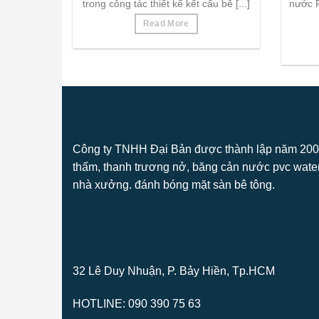
trong công tác thiết kế kết cấu bê [...]
nước P
Read More
Công ty TNHH Đại Bản được thành lập năm 2008
thấm, thanh trương nở, băng cản nước pvc waters
nhà xưởng. đánh bóng mặt sàn bê tông.
32 Lê Duy Nhuận, P. Bảy Hiền, Tp.HCM
HOTLINE: 090 390 75 63