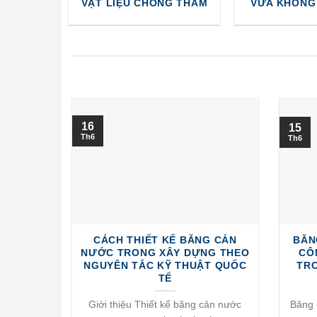
VẬT LIỆU CHỐNG THẤM
VỮA KHÔNG
16
15
Th6
Th6
CÁCH THIẾT KẾ BĂNG CẢN
BĂN
NƯỚC TRONG XÂY DỰNG THEO
CÔ
NGUYÊN TẮC KỸ THUẬT QUỐC
TR
TẾ
Giới thiệu Thiết kế băng cản nước
Băng 