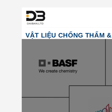
Bỏ
qua
nội
dung
VẬT LIỆU CHỐNG THẤM & 