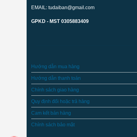
EMAIL: tudaiban@gmail.com
GPKD - MST 0305883409
Hướng dẫn mua hàng
Hướng dẫn thanh toán
Chính sách giao hàng
Quy định đổi hoặc trả hàng
Cam kết bán hàng
Chính sách bảo mật