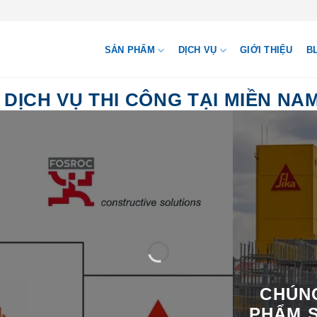
SẢN PHẨM
DỊCH VỤ
GIỚI THIỆU
B
DỊCH VỤ THI CÔNG TẠI MIỀN NA
CHÚNG
PHẨM S