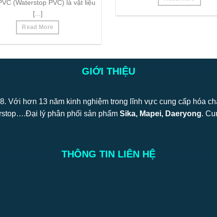
VC (Waterstop PVC) là vật liệu
[...]
Read More
GIỚI THIỆU
. Với hơn 13 năm kinh nghiệm trong lĩnh vực cung cấp hóa chất
top….Đại lý phân phối sản phẩm
Sika, Mapei, Daeryong
. Cu
THÔNG TIN LIÊN HỆ