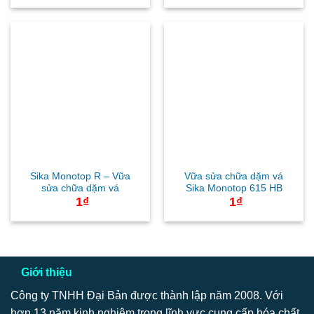
Sika Monotop R – Vữa
Vữa sửa chữa dặm vá
sửa chữa dặm vá
Sika Monotop 615 HB
1
₫
1
₫
Giới thiệu
Công ty TNHH Đại Bản được thành lập năm 2008. Với
hơn 13 năm kinh nghiệm trong lĩnh vực cung cấp hóa chất,