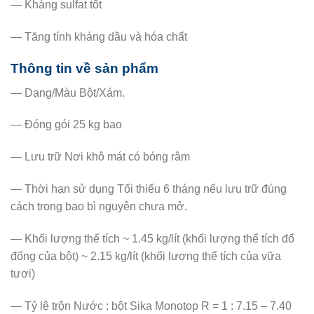
— Kháng sulfat tốt
— Tăng tính kháng dầu và hóa chất
Thông tin về sản phẩm
— Dạng/Màu Bột/Xám.
— Đóng gói 25 kg bao
— Lưu trữ Nơi khô mát có bóng râm
— Thời hạn sử dụng Tối thiểu 6 tháng nếu lưu trữ đúng
cách trong bao bì nguyên chưa mở.
— Khối lượng thể tích ~ 1.45 kg/lít (khối lượng thể tích đổ
đống của bột) ~ 2.15 kg/lít (khối lượng thể tích của vữa
tươi)
— Tỷ lệ trộn Nước : bột Sika Monotop R = 1 : 7.15 – 7.40