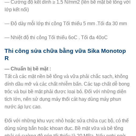
— Cường độ kết dính ≥ 1.5 N/mm2 (lên bề mặt bê tông với
lớp kết nối)
— Độ dày mỗi lớp thi công Tối thiểu 5 mm .Tối đa 30 mm
— Nhiệt độ thi công Tối thiểu 6oC . Tối đa 40oC
Thi công sửa chữa bằng vữa Sika Monotop
R
— Chuẩn bị bề mặt :
Tất cả các mặt nền bê tông và vữa phải chắc sạch, không
dính dầu mỡ và các chất nhiễm bẩn. Các tạp chất dễ bong
tróc và bụi bề mặt phải được loại bỏ. Đối với những diện
tích lớn, nên sử dụng máy thổi cát hay dùng máy phun
nước áp lực cao.
Đối với những khu vực nhỏ hoặc sửa chữa cục bộ, có thể
dùng súng bắn hoặc khoan đục. Bề mặt vữa và bê tông
phải có cường độ nén tối thiểu là 20 MPa. Nếu nghi ngờ