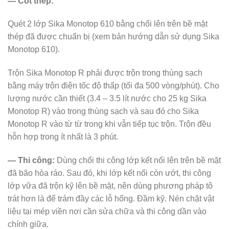
— Cốt thép:
Quét 2 lớp Sika Monotop 610 bằng chổi lên trên bề mặt
thép đã được chuẩn bị (xem bản hướng dẫn sử dụng Sika
Monotop 610).
Trộn Sika Monotop R phải được trộn trong thùng sạch
bằng máy trộn điện tốc độ thấp (tối đa 500 vòng/phút). Cho
lượng nước cần thiết (3.4 – 3.5 lít nước cho 25 kg Sika
Monotop R) vào trong thùng sạch và sau đó cho Sika
Monotop R vào từ từ trong khi vẫn tiếp tục trộn. Trộn đều
hỗn hợp trong ít nhất là 3 phút.
— Thi công:
Dùng chổi thi công lớp kết nối lên trên bề mặt
đã bão hòa ráo. Sau đó, khi lớp kết nối còn ướt, thi công
lớp vữa đã trộn kỹ lên bề mặt, nên dùng phương pháp tô
trát hơn là để trám đầy các lỗ hổng. Đầm kỹ. Nén chặt vật
liệu tại mép viền nơi cần sửa chữa và thi công dần vào
chính giữa.