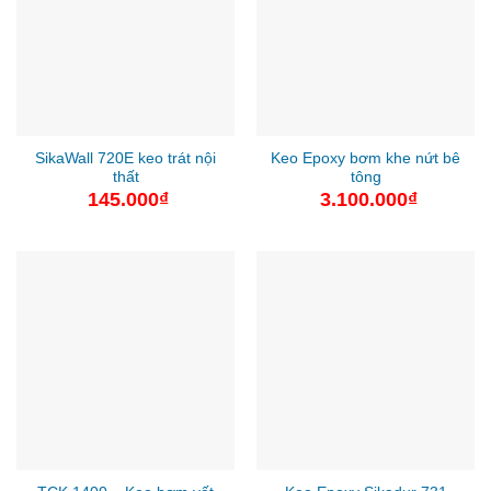
SikaWall 720E keo trát nội
Keo Epoxy bơm khe nứt bê
thất
tông
145.000
₫
3.100.000
₫