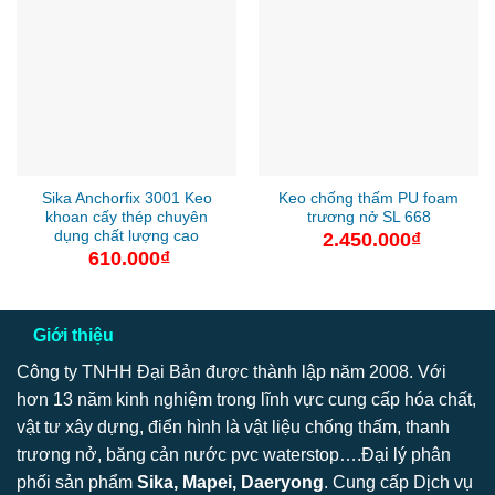
Sika Anchorfix 3001 Keo
Keo chống thấm PU foam
khoan cấy thép chuyên
trương nở SL 668
dụng chất lượng cao
2.450.000
₫
610.000
₫
Giới thiệu
Công ty TNHH Đại Bản được thành lập năm 2008. Với
hơn 13 năm kinh nghiệm trong lĩnh vực cung cấp hóa chất,
vật tư xây dựng, điển hình là vật liệu chống thấm, thanh
trương nở, băng cản nước pvc waterstop….Đại lý phân
phối sản phẩm
Sika, Mapei, Daeryong
. Cung cấp Dịch vụ