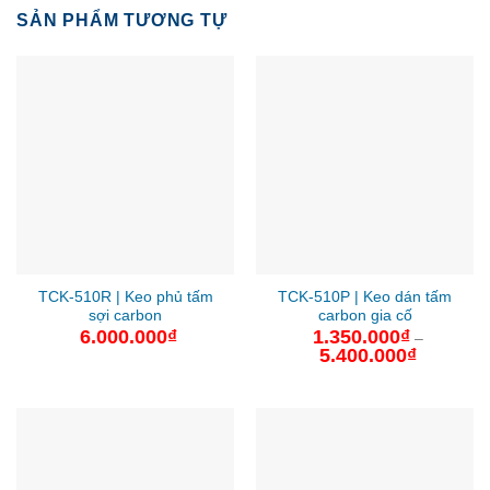
SẢN PHẨM TƯƠNG TỰ
TCK-510R | Keo phủ tấm
TCK-510P | Keo dán tấm
sợi carbon
carbon gia cố
6.000.000
₫
1.350.000
₫
–
5.400.000
₫
Khoảng
giá:
từ
1.350.000
đến
5.400.000