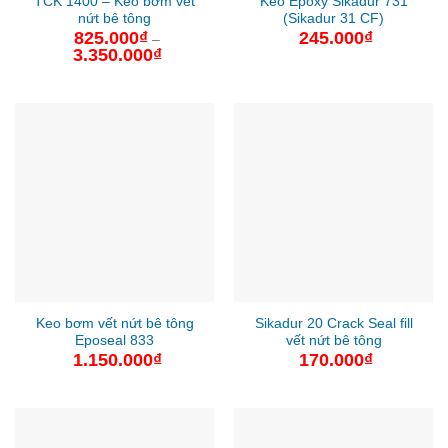
TCK 1400 – Keo bơm vết
Keo Epoxy Sikadur 731
nứt bê tông
(Sikadur 31 CF)
825.000
₫
245.000
₫
–
3.350.000
₫
Khoảng
giá:
từ
825.000₫
đến
3.350.000₫
Keo bơm vết nứt bê tông
Sikadur 20 Crack Seal fill
Eposeal 833
vết nứt bê tông
1.150.000
₫
170.000
₫