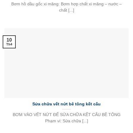
Bơm hồ dầu gốc xi măng: Bơm hợp chất xi măng – nước –
chất [...]
10
Th4
Sửa chữa vết nứt bê tông kết cấu
BƠM VÀO VẾT NỨT ĐỂ SỬA CHỮA KẾT CẤU BÊ TÔNG
Phạm vi: Sửa chữa [...]