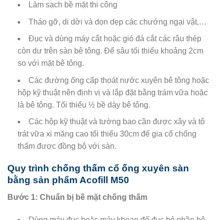
Làm sạch bề mặt thi công
Tháo gỡ, di dời và dọn dẹp các chướng ngại vật,…
Đục và dùng máy cắt hoặc gió đá cắt các râu thép
còn dư trên sàn bê tông. Để sâu tối thiểu khoảng 2cm
so với mặt bê tông.
Các đường ống cấp thoát nước xuyên bê tông hoặc
hộp kỹ thuật nên định vị và lắp đặt bằng trám vữa hoặc
là bê tông. Tối thiểu ½ bề dày bê tông.
Các hộp kỹ thuật và tường bao cần được xây và tô
trát vữa xi măng cao tối thiểu 30cm để gia cố chống
thấm được đồng bộ với sàn.
Quy trình chống thấm cổ ống xuyên sàn
bằng sản phẩm Acofill M50
Bước 1: Chuẩn bị bề mặt chống thấm
Dùng máy đục hoặc máy khoan để đục bỏ phần bê