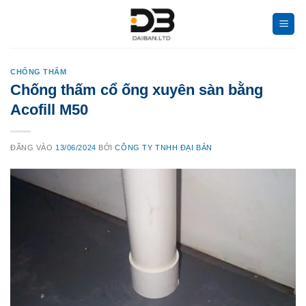
Bỏ
qua
nội
dung
CHỐNG THẤM
Chống thấm cổ ống xuyên sàn bằng
Acofill M50
ĐĂNG VÀO
13/06/2024
BỞI
CÔNG TY TNHH ĐẠI BẢN