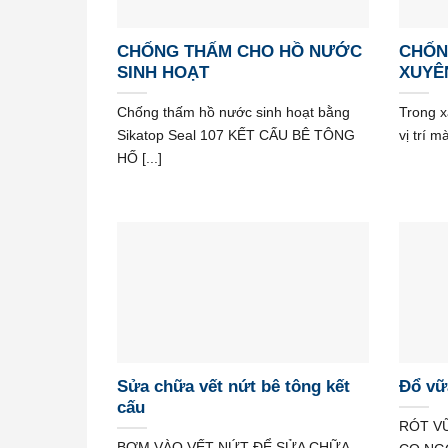
CHỐNG THẤM CHO HỒ NƯỚC
CHỐN
SINH HOẠT
XUYÊ
Chống thấm hồ nước sinh hoạt bằng
Trong x
Sikatop Seal 107 KẾT CẤU BÊ TÔNG
vị trí 
HỐ [...]
Sửa chữa vết nứt bê tông kết
Đổ vữ
cấu
RÓT V
BƠM VÀO VẾT NỨT ĐỂ SỬA CHỮA