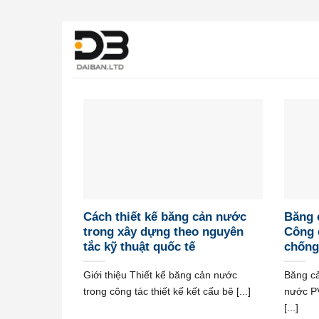
Bỏ
qua
nội
dung
Cách thiết kế băng cản nước
Băng 
trong xây dựng theo nguyên
Công 
tắc kỹ thuật quốc tế
chống
Giới thiệu Thiết kế băng cản nước
Băng c
trong công tác thiết kế kết cấu bê [...]
nước PV
[...]