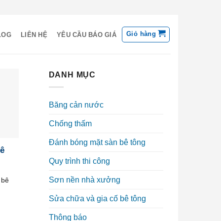
Giỏ hàng
LOG
LIÊN HỆ
YÊU CẦU BÁO GIÁ
DANH MỤC
Băng cản nước
Chống thấm
Đánh bóng mặt sàn bê tông
bê
Quy trình thi công
Sơn nền nhà xưởng
 bê
Sửa chữa và gia cố bê tông
Thông báo