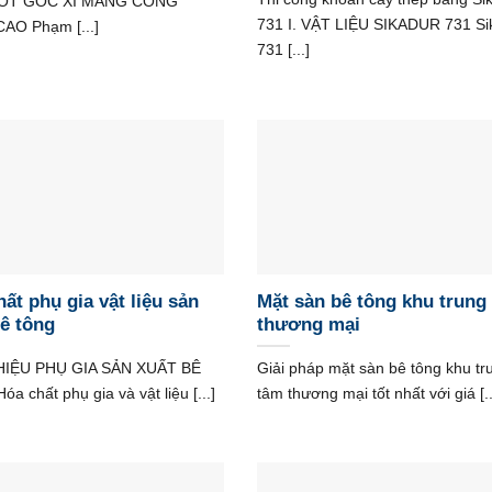
ÓT GỐC XI MĂNG CÔNG
731 I. VẬT LIỆU SIKADUR 731 Si
AO Phạm [...]
731 [...]
ất phụ gia vật liệu sản
Mặt sàn bê tông khu trung
bê tông
thương mại
HIỆU PHỤ GIA SẢN XUẤT BÊ
Giải pháp mặt sàn bê tông khu tr
a chất phụ gia và vật liệu [...]
tâm thương mại tốt nhất với giá [..