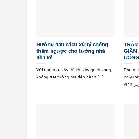
Hướng dẫn cách xử lý chống
TRÁM
thấm ngược cho tường nhà
GIÃN
liền kề
UỐN
Với nhà mới xây thì khi xây gạch xong,
Phạm vi
không trát tường mà tiến hành [...]
polyure
vĩnh [...