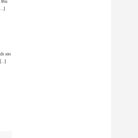
 thủ
..]
ôi xin
...]