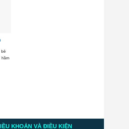
n
 bê
g hầm
IỀU KHOẢN VÀ ĐIỀU KIỆN