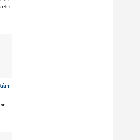
kadur
 tâm
ung
.]