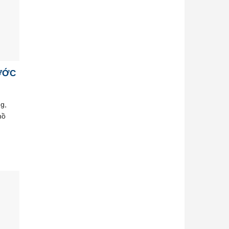
ƯỚC
g,
hồ