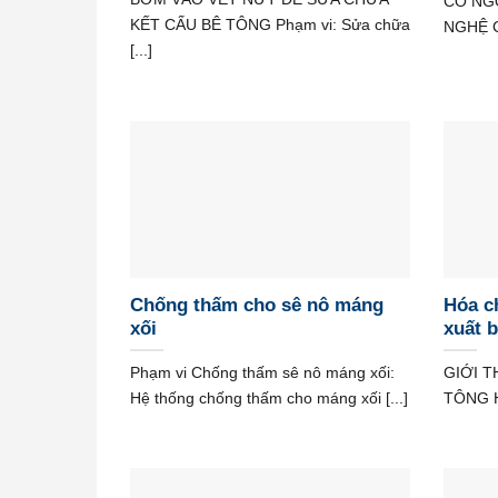
CO NG
KẾT CẤU BÊ TÔNG Phạm vi: Sửa chữa
NGHỆ C
[...]
Chống thấm cho sê nô máng
Hóa ch
xối
xuất 
Phạm vi Chống thấm sê nô máng xối:
GIỚI T
Hệ thống chống thấm cho máng xối [...]
TÔNG Hó