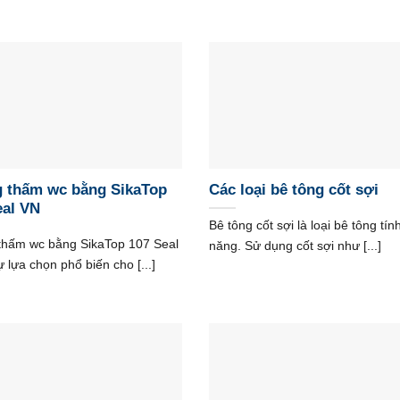
 thấm wc bằng SikaTop
Các loại bê tông cốt sợi
eal VN
Bê tông cốt sợi là loại bê tông tín
thấm wc bằng SikaTop 107 Seal
năng. Sử dụng cốt sợi như [...]
ự lựa chọn phổ biến cho [...]