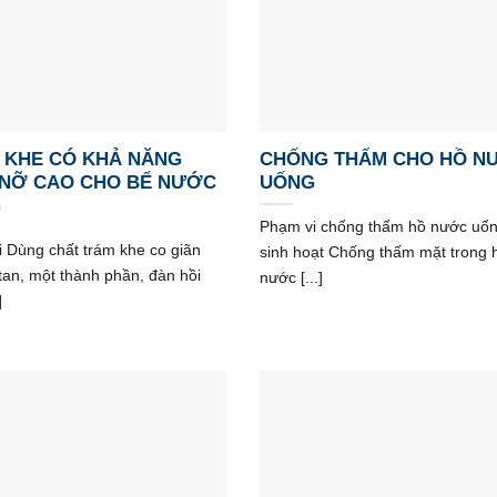
 KHE CÓ KHẢ NĂNG
CHỐNG THẤM CHO HỒ N
 NỠ CAO CHO BỂ NƯỚC
UỐNG
G
Phạm vi chống thấm hồ nước uốn
 Dùng chất trám khe co giãn
sinh hoạt Chống thấm mặt trong 
tan, một thành phần, đàn hồi
nước [...]
]