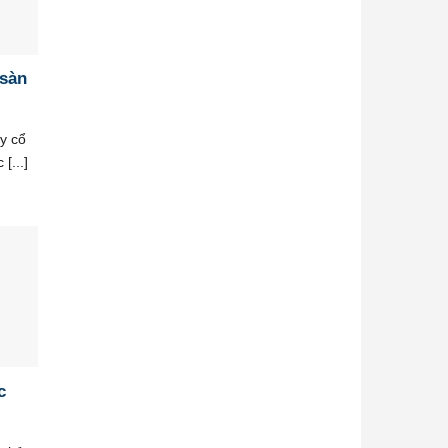
 sàn
y cổ
[...]
c