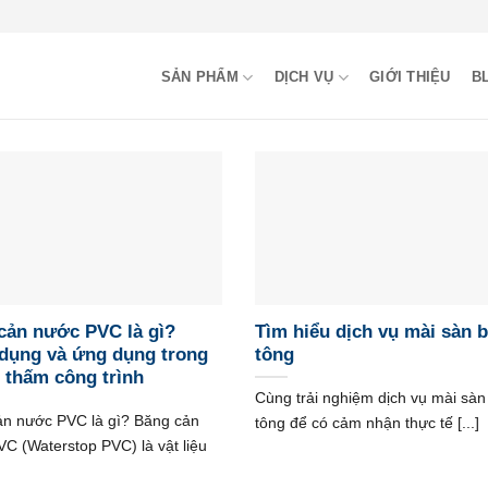
SẢN PHẨM
DỊCH VỤ
GIỚI THIỆU
B
cản nước PVC là gì?
Tìm hiểu dịch vụ mài sàn 
dụng và ứng dụng trong
tông
 thấm công trình
Cùng trải nghiệm dịch vụ mài sàn
ản nước PVC là gì? Băng cản
tông để có cảm nhận thực tế [...]
C (Waterstop PVC) là vật liệu