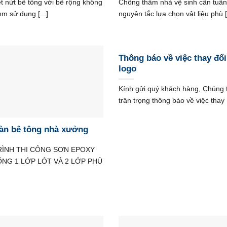
ết nứt bê tông với bề rộng không
Chống thấm nhà vệ sinh cần tuân
m sử dụng [...]
nguyên tắc lựa chọn vật liệu phù [.
Thông báo về việc thay đổi
logo
Kính gửi quý khách hàng, Chúng t
trân trọng thông báo về việc thay [
àn bê tông nhà xưởng
RÌNH THI CÔNG SƠN EPOXY
ỐNG 1 LỚP LÓT VÀ 2 LỚP PHỦ