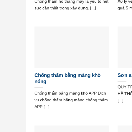
Chống thấm hố thang máy là yếu tố hết
Xử lý v
sức cần thiết trong xây dựng. [...]
quá 5 m
Chống thấm bằng màng khò
Sơn s
nóng
QUY T
Chống thấm bằng màng khò APP Dịch
HỆ TH
vụ chống thấm bằng màng chống thấm
[...]
APP [...]