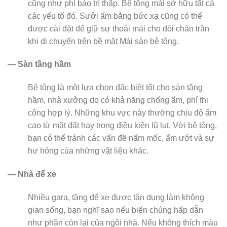
cũng như phí bảo trì thấp. Bê tông mài sở hữu tất cả
các yếu tố đó. Sưởi ấm bằng bức xạ cũng có thể
được cài đặt để giữ sự thoải mái cho đôi chân trần
khi di chuyển trên bề mặt Mài sàn bê tông.
— Sàn
t
ầng hầm
Bê tông là một lựa chọn đặc biệt tốt cho sàn tầng
hầm, nhà xưởng do có khả năng chống ẩm, phí thi
công hợp lý. Những khu vực này thường chịu độ ẩm
cao từ mặt đất hay trong điều kiện lũ lụt. Với bê tông,
bạn có thể tránh các vấn đề nấm mốc, ẩm ướt và sự
hư hỏng của những vật liệu khác.
— Nhà để xe
Nhiều gara, tầng để xe được tận dụng làm không
gian sống, bạn nghĩ sao nếu biến chúng hấp dẫn
như phần còn lại của ngôi nhà. Nếu không thích màu