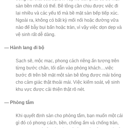
sàn bền nhất có thể. Bê tông cần chịu được việc đi
lại nhiều và các yếu tố mà bề mặt sàn bếp tiếp xúc.
Ngoài ra, không có bất kỳ mối nối hoặc đường vữa
nào để bẫy bụi bẩn hoặc tràn, vì vậy việc dọn dẹp và
vệ sinh rất dễ dàng.
— Hành lang đi bộ
Sạch sẽ, mộc mạc, phong cách riêng ấn tượng trên
từng bước chân, lối dẫn vào phòng khách…việc
bước đi trên bề mặt một sàn bê tông được mài bóng
cho cảm giác thật thoải mái. Việc kiểm soát, vệ sinh
khu vực được cải thiện thật rõ nét.
— Phòng tắm
Khi quyết định sàn cho phòng tắm, bạn muốn một cái
gì đó có phong cách, bền, chống ẩm và chống tràn,