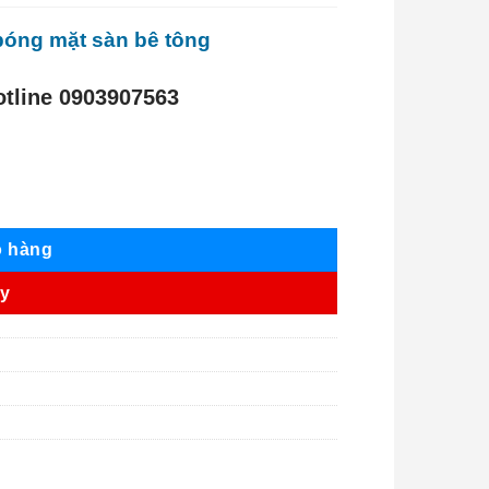
bóng mặt sàn bê tông
otline 0903907563
ỏ hàng
ay