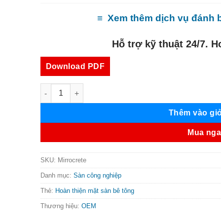
≡
Xem thêm dịch vụ đánh 
Hỗ trợ kỹ thuật 24/7. H
Download PDF
Mirrocrete Liquid hardener số lượng
Thêm vào gi
Mua ng
SKU:
Mirrocrete
Danh mục:
Sàn công nghiệp
Thẻ:
Hoàn thiện mặt sàn bê tông
Thương hiệu:
OEM