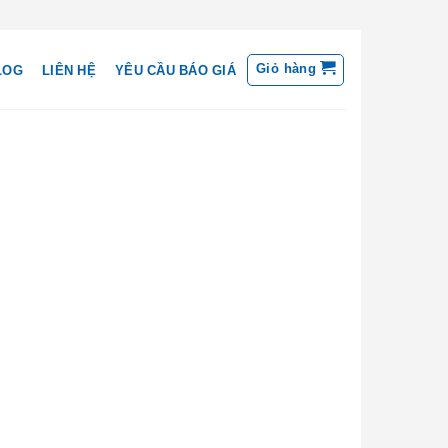
Giỏ hàng
LOG
LIÊN HỆ
YÊU CẦU BÁO GIÁ