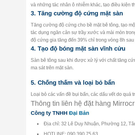
và những tác nhân ô nhiễm khác, tạo điều kiện th
3. Tăng cường độ cứng mặt sàn
Tăng cường độ cứng cho bề mặt bê tông, tạo một
tác dụng ngăn cản sự trầy xước và mài mòn trong
độ cứng gia tăng đến 39% chỉ trong vòng 8h sau 
4. Tạo độ bóng mặt sàn vĩnh cửu
Sàn bê tông sau khi được xử lý với chất tăng c
ma sát trên mặt sàn.
5. Chống thấm và loại bỏ bẩn
Loại bỏ các vấn đề bụi bẩn, các dấu vết do quá 
Thông tin liên hệ đặt hàng Mirrocr
Công ty TNHH
Đại Bản
Địa chỉ: 32 Lê Duy Nhuận, Phường 12, Tâ
HOTLINE: 090 390 75 63