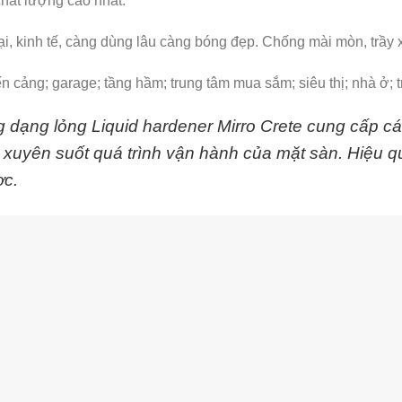
hất lượng cao nhất.
i, kinh tế, càng dùng lâu càng bóng đẹp. Chống mài mòn, trầy 
n cảng; garage; tầng hầm; trung tâm mua sắm; siêu thị; nhà ở;
 dạng lỏng Liquid hardener Mirro Crete cung cấp c
 xuyên suốt quá trình vận hành của mặt sàn. Hiệu qu
ợc.