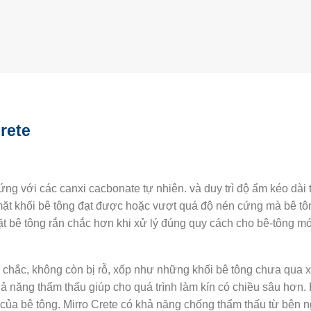
rete
ứng với các canxi cacbonate tự nhiên. và duy trì độ ẩm kéo dài 
mặt khối bê tông đạt được hoặc vượt quá độ nén cứng mà bê tô
t bê tông rắn chắc hơn khi xử lý đúng quy cách cho bê-tông mớ
n chắc, không còn bị rỗ, xốp như những khối bê tông chưa qu
ả năng thẩm thấu giúp cho quá trình làm kín có chiều sâu hơn. 
của bê tông. Mirro Crete có khả năng chống thẩm thấu từ bên n