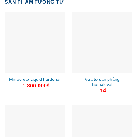
SẢN PHẨM TƯƠNG TỰ
Vữa tự san phẳng
Mirrocrete Liquid hardener
Bumalevel
1.800.000
₫
1
₫