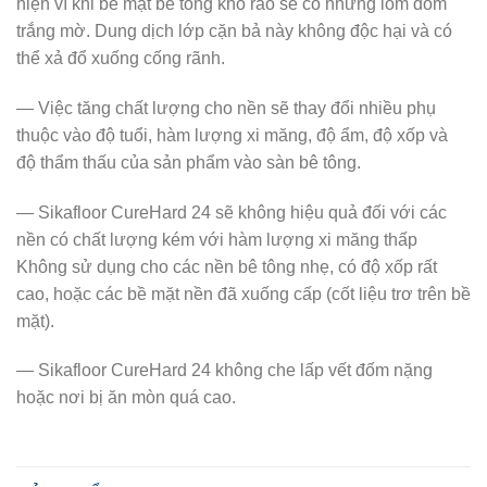
hiện vì khi bề mặt bê tông khô ráo sẽ có những lốm đốm
trắng mờ. Dung dịch lớp cặn bả này không độc hại và có
thể xả đổ xuống cống rãnh.
— Việc tăng chất lượng cho nền sẽ thay đổi nhiều phụ
thuộc vào độ tuổi, hàm lượng xi măng, độ ẩm, độ xốp và
độ thẩm thấu của sản phẩm vào sàn bê tông.
— Sikafloor CureHard 24 sẽ không hiệu quả đối với các
nền có chất lượng kém với hàm lượng xi măng thấp
Không sử dụng cho các nền bê tông nhẹ, có độ xốp rất
cao, hoặc các bề mặt nền đã xuống cấp (cốt liệu trơ trên bề
mặt).
— Sikafloor CureHard 24 không che lấp vết đốm nặng
hoặc nơi bị ăn mòn quá cao.