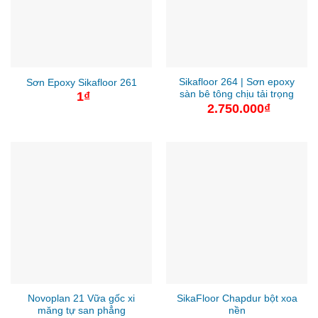
Sikafloor 264 | Sơn epoxy
Sơn Epoxy Sikafloor 261
sàn bê tông chịu tải trọng
1
₫
2.750.000
₫
Novoplan 21 Vữa gốc xi
SikaFloor Chapdur bột xoa
măng tự san phẳng
nền