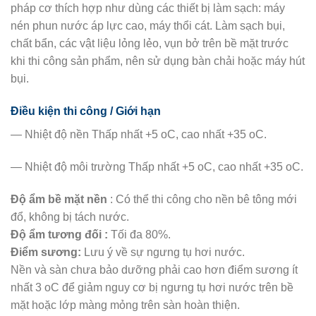
pháp cơ thích hợp như dùng các thiết bị làm sạch: máy
nén phun nước áp lực cao, máy thổi cát. Làm sạch bụi,
chất bẩn, các vật liệu lỏng lẻo, vụn bở trên bề mặt trước
khi thi công sản phẩm, nên sử dụng bàn chải hoặc máy hút
bụi.
Điều kiện thi công / Giới hạn
— Nhiệt độ nền Thấp nhất +5 oC, cao nhất +35 oC.
— Nhiệt độ môi trường Thấp nhất +5 oC, cao nhất +35 oC.
Độ ẩm bề mặt nền
: Có thể thi công cho nền bê tông mới
đổ, không bị tách nước.
Độ ẩm tương đối :
Tối đa 80%.
Điểm sương:
Lưu ý về sự ngưng tụ hơi nước.
Nền và sàn chưa bảo dưỡng phải cao hơn điểm sương ít
nhất 3 oC để giảm nguy cơ bị ngưng tụ hơi nước trên bề
mặt hoặc lớp màng mỏng trên sàn hoàn thiện.