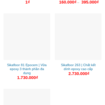
1
₫
160.000
₫
395.000
₫
Kho
–
giá:
từ
160
đến
395
Sikafloor 81 Epocem | Vữa
Sikafloor 263 | Chất kết
epoxy 3 thành phần đa
dính epoxy cao cấp
dụng
2.730.000
₫
1.730.000
₫