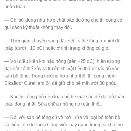
hoàn toàn.
— Chỉ sử dụng như hợp chất bảo dưỡng cho thi công có
qui cách kỹ thuật không thay đổi.
— Thời gian chuyển sang đặc sệt có thể tăng ở nhiệt độ
thấp (dưới +10 oC) hoặc ở tình trạng không có gió.
— Với điều kiện khí hậu nóng (trên +25 oC), hiện tượng
đặc sệt có thể xảy ra trước khi vật liệu thẩm thấu đủ vào
sàn bê tông. Trong trường hợp như thế, thi công thêm
Sikafloor CureHard 24 để giữ cho bề mặt ướt 30 phút.
— Khi thi công phủ đều toàn bộ bề mặt sàn để đạt độ thẩm
thấu đồng nhất. Sửa chữa những nơi cần thiết.
— Đối với sàn bê tông cũ và mới, rửa và loại bỏ toàn bộ
vật liệu còn dư thừa Công việc này quan trọng và khó thực