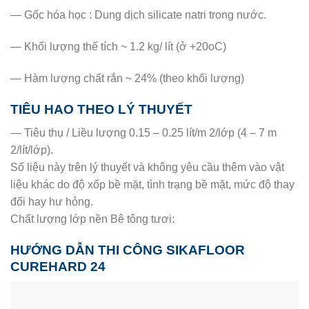
— Gốc hóa học : Dung dịch silicate natri trong nước.
— Khối lượng thể tích ~ 1.2 kg/ lít (ở +20oC)
— Hàm lượng chất rắn ~ 24% (theo khối lượng)
TIÊU HAO THEO LÝ THUYẾT
— Tiêu thụ / Liều lượng 0.15 – 0.25 lít/m 2/lớp (4 – 7 m
2/lít/lớp).
Số liệu này trên lý thuyết và không yêu cầu thêm vào vật
liệu khác do độ xốp bề mặt, tình trạng bề mặt, mức độ thay
đổi hay hư hỏng.
Chất lượng lớp nền Bê tông tươi:
HƯỚNG DẪN THI CÔNG SIKAFLOOR
CUREHARD 24