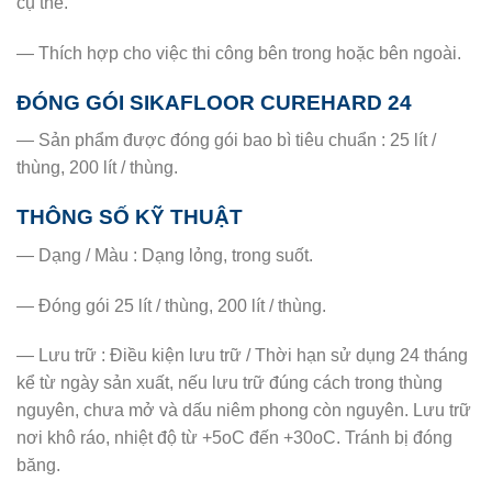
cụ thể.
— Thích hợp cho việc thi công bên trong hoặc bên ngoài.
ĐÓNG GÓI SIKAFLOOR CUREHARD 24
— Sản phẩm được đóng gói bao bì tiêu chuẩn : 25 lít /
thùng, 200 lít / thùng.
THÔNG SỐ KỸ THUẬT
— Dạng / Màu : Dạng lỏng, trong suốt.
— Đóng gói 25 lít / thùng, 200 lít / thùng.
— Lưu trữ : Điều kiện lưu trữ / Thời hạn sử dụng 24 tháng
kể từ ngày sản xuất, nếu lưu trữ đúng cách trong thùng
nguyên, chưa mở và dấu niêm phong còn nguyên. Lưu trữ
nơi khô ráo, nhiệt độ từ +5oC đến +30oC. Tránh bị đóng
băng.