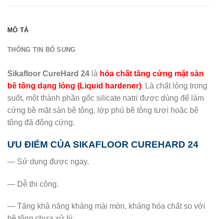
MÔ TẢ
THÔNG TIN BỔ SUNG
Sikafloor CureHard 24
là
hóa chất tăng cứng mặt sàn
bê tông dạng lỏng (Liquid hardener)
. Là chất lỏng trong
suốt, một thành phần gốc silicate natri được dùng để làm
cứng bề mặt sàn bê tông, lớp phủ bê tông tươi hoặc bê
tông đã đông cứng.
ƯU ĐIỂM CỦA SIKAFLOOR CUREHARD 24
— Sử dụng được ngay.
— Dễ thi công.
— Tăng khả năng kháng mài mòn, kháng hóa chất so với
bê tông chưa xử lý.