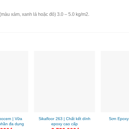
(màu xám, xanh lá hoặc đỏ) 3.0 – 5.0 kg/m2.
Epocem | Vữa
Sikafloor 263 | Chất kết dính
Sơn Epoxy 
phần đa dụng
epoxy cao cấp