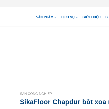
SẢN PHẨM
DỊCH VỤ
GIỚI THIỆU
B
SÀN CÔNG NGHIỆP
SikaFloor Chapdur bột xoa