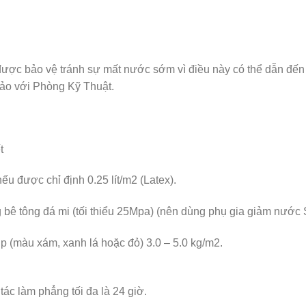
ược bảo vệ tránh sự mất nước sớm vì điều này có thể dẫn đến c
ảo với Phòng Kỹ Thuật.
t
u được chỉ định 0.25 lít/m2 (Latex).
 bê tông đá mi (tối thiểu 25Mpa) (nên dùng phụ gia giảm nước 
 (màu xám, xanh lá hoặc đỏ) 3.0 – 5.0 kg/m2.
tác làm phẳng tối đa là 24 giờ.