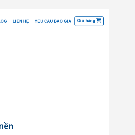
Giỏ hàng
LOG
LIÊN HỆ
YÊU CẦU BÁO GIÁ
 nền