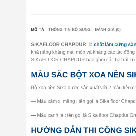
MÔ TẢ
THÔNG TIN BỔ SUNG
ĐÁNH GIÁ (0)
SIKAFLOOR CHAPDUR
là
chất làm cứng sà
khả năng kháng mài mòn và kháng các tác động 
SIKAFLOOR CHAPDUR bao gồm các hạt rất cứng,
MÀU SẮC BỘT XOA NỀN S
Bộ xoa nền Sika được sản xuất với 2 màu tiêu 
— Màu xám xi măng : tên gọi là Sika floor Chapd
— Màu xanh lá : tên gọi là Sika floor Chapdur Gr
HƯỚNG DẪN THI CÔNG S