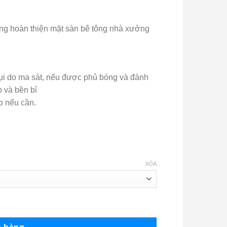
g
ng hoàn thiện mặt sàn bê tông nhà xưởng
0₫
0₫
bụi do ma sát, nếu được phủ bóng và đánh
 và bền bỉ
o nếu cần.
XÓA