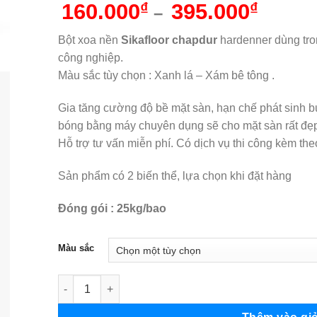
Khoản
160.000
₫
395.000
₫
–
giá:
từ
Bột xoa nền
Sikafloor chapdur
hardenner dùng tro
160.00
công nghiệp.
đến
Màu sắc tùy chọn : Xanh lá – Xám bê tông .
395.00
Gia tăng cường độ bề mặt sàn, hạn chế phát sinh 
bóng bằng máy chuyên dụng sẽ cho mặt sàn rất đẹp
Hỗ trợ tư vấn miễn phí. Có dịch vụ thi công kèm the
Sản phẩm có 2 biến thể, lựa chọn khi đặt hàng
Đóng gói : 25kg/bao
Màu sắc
SikaFloor Chapdur bột xoa nền số lượng