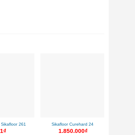
Sikafloor 261
Sikafloor Curehard 24
1
₫
1.850.000
₫