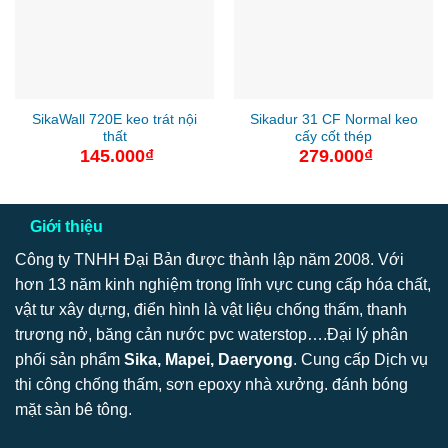
SikaWall 720E keo trát nội
Sikadur 31 CF Normal keo
thất
cấy cốt thép
145.000
₫
279.000
₫
Giới thiệu
Công ty TNHH Đại Bản được thành lập năm 2008. Với
hơn 13 năm kinh nghiệm trong lĩnh vực cung cấp hóa chất,
vật tư xây dựng, điển hình là vật liệu chống thấm, thanh
trương nở, băng cản nước pvc waterstop….Đại lý phân
phối sản phẩm
Sika, Mapei, Daeryong
. Cung cấp Dịch vụ
thi công chống thấm, sơn epoxy nhà xưởng. đánh bóng
mặt sàn bê tông.