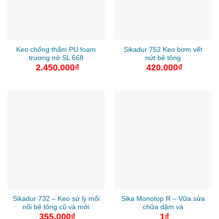
Keo chống thấm PU foam
Sikadur 752 Keo bơm vết
trương nở SL 668
nứt bê tông
2.450.000
₫
420.000
₫
Sikadur 732 – Keo sử lý mối
Sika Monotop R – Vữa sửa
nối bê tông cũ và mới
chữa dặm vá
355.000
₫
1
₫