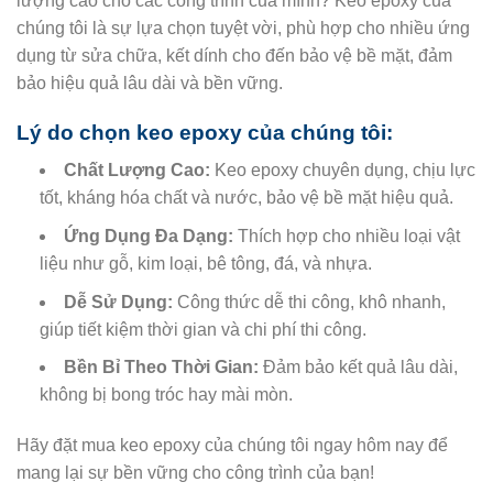
lượng cao cho các công trình của mình? Keo epoxy của
chúng tôi là sự lựa chọn tuyệt vời, phù hợp cho nhiều ứng
dụng từ sửa chữa, kết dính cho đến bảo vệ bề mặt, đảm
bảo hiệu quả lâu dài và bền vững.
Lý do chọn keo epoxy của chúng tôi:
Chất Lượng Cao:
Keo epoxy chuyên dụng, chịu lực
tốt, kháng hóa chất và nước, bảo vệ bề mặt hiệu quả.
Ứng Dụng Đa Dạng:
Thích hợp cho nhiều loại vật
liệu như gỗ, kim loại, bê tông, đá, và nhựa.
Dễ Sử Dụng:
Công thức dễ thi công, khô nhanh,
giúp tiết kiệm thời gian và chi phí thi công.
Bền Bỉ Theo Thời Gian:
Đảm bảo kết quả lâu dài,
không bị bong tróc hay mài mòn.
Hãy đặt mua keo epoxy của chúng tôi ngay hôm nay để
mang lại sự bền vững cho công trình của bạn!