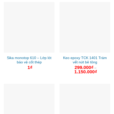
Sika monotop 610 – Lớp lót
Keo epoxy TCK 1401 Trám
bảo vệ cốt thép
vết nứt bê tông
1
₫
299.000
₫
–
1.150.000
₫
Khoảng
giá:
từ
299.000₫
đến
1.150.000