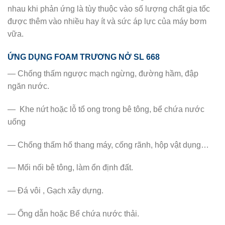
nhau khi phản ứng là tùy thuộc vào số lượng chất gia tốc
được thêm vào nhiều hay ít và sức áp lực của máy bơm
vữa.
ỨNG DỤNG FOAM TRƯƠNG NỞ SL 668
— Chống thấm ngược mạch ngừng, đường hầm, đập
ngăn nước.
— Khe nứt hoặc lỗ tổ ong trong bê tông, bể chứa nước
uống
— Chống thấm hố thang máy, cống rãnh, hộp vật dụng…
— Mối nối bê tông, làm ổn định đất.
— Đá vôi , Gạch xây dựng.
— Ống dẫn hoặc Bể chứa nước thải.