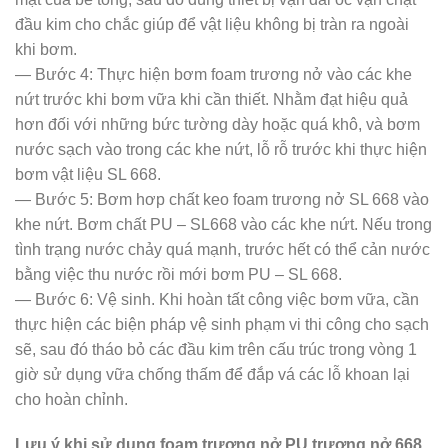
đầu kim cho chắc giúp để vật liệu không bị tràn ra ngoài
khi bơm.
— Bước 4: Thực hiện bơm foam trương nở vào các khe
nứt trước khi bơm vữa khi cần thiết. Nhằm đạt hiệu quả
hơn đối với những bức tường dày hoặc quá khô, và bơm
nước sạch vào trong các khe nứt, lỗ rỗ trước khi thực hiện
bơm vật liệu SL 668.
— Bước 5: Bơm hơp chất keo foam trương nở SL 668 vào
khe nứt. Bơm chất PU – SL668 vào các khe nứt. Nếu trong
tình trạng nước chảy quá mạnh, trước hết có thể cản nước
bằng việc thu nước rồi mới bơm PU – SL 668.
— Bước 6: Vệ sinh. Khi hoàn tất công việc bơm vữa, cần
thực hiện các biện pháp vệ sinh phạm vi thi công cho sạch
sẽ, sau đó tháo bỏ các đầu kim trên cấu trúc trong vòng 1
giờ sử dụng vữa chống thấm để đắp vá các lỗ khoan lại
cho hoàn chỉnh.
Lưu ý khi sử dụng foam trương nở PU trương nở 668