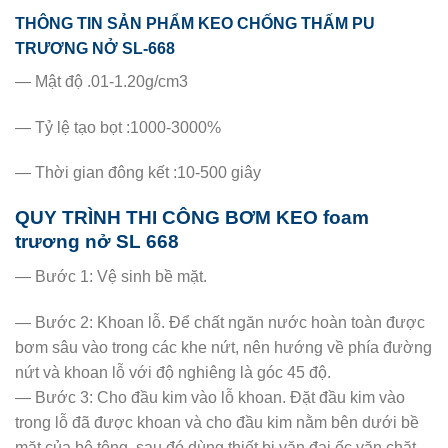
THÔNG TIN SẢN PHẨM KEO CHỐNG THẤM PU
TRƯƠNG NỞ SL-668
— Mật độ .01-1.20g/cm3
— Tỷ lệ tạo bọt :1000-3000%
— Thời gian đông kết :10-500 giây
QUY TRÌNH THI CÔNG BƠM KEO foam
trương nở SL 668
— Bước 1: Vệ sinh bề mặt.
— Bước 2: Khoan lỗ. Để chất ngăn nước hoàn toàn được
bơm sâu vào trong các khe nứt, nên hướng về phía đường
nứt và khoan lỗ với độ nghiêng là góc 45 độ.
— Bước 3: Cho đầu kim vào lỗ khoan. Đặt đầu kim vào
trong lỗ đã được khoan và cho đầu kim nằm bên dưới bề
mặt của bê tông, sau đó dùng thiết bị vặn đai ốc vặn chặt