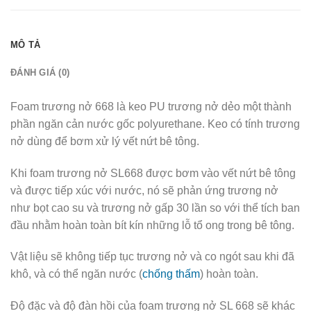
MÔ TẢ
ĐÁNH GIÁ (0)
Foam trương nở 668 là keo PU trương nở dẻo một thành
phần ngăn cản nước gốc polyurethane. Keo có tính trương
nở dùng để bơm xử lý vết nứt bê tông.
Khi foam trương nở SL668 được bơm vào vết nứt bê tông
và được tiếp xúc với nước, nó sẽ phản ứng trương nở
như bọt cao su và trương nở gấp 30 lần so với thể tích ban
đầu nhằm hoàn toàn bít kín những lỗ tổ ong trong bê tông.
Vật liệu sẽ không tiếp tục trương nở và co ngót sau khi đã
khô, và có thể ngăn nước (
chống thấm
) hoàn toàn.
Độ đặc và độ đàn hồi của foam trương nở SL 668 sẽ khác