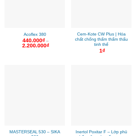
Cem-Kote CW Plus | Hóa
Acoflex 380
chất chống thấm thẩm thấu
440.000
₫
–
tinh thể
2.200.000
₫
Khoảng
giá:
1
₫
từ
440.000₫
đến
2.200.000₫
MASTERSEAL 530 – SIKA
Inertol Poxitar F – Lớp phủ