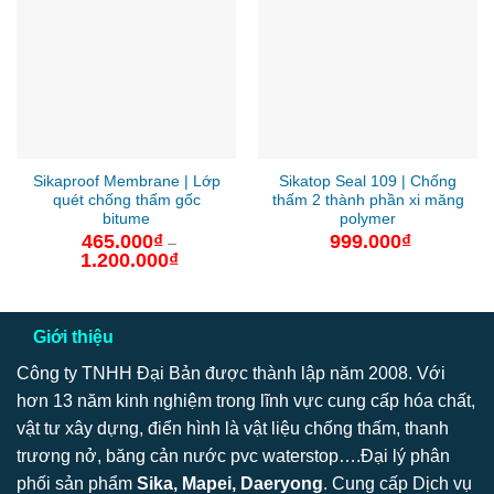
Sikaproof Membrane | Lớp
Sikatop Seal 109 | Chống
quét chống thấm gốc
thấm 2 thành phần xi măng
bitume
polymer
465.000
₫
999.000
₫
–
1.200.000
₫
Khoảng
giá:
từ
465.000₫
đến
1.200.000₫
Giới thiệu
Công ty TNHH Đại Bản được thành lập năm 2008. Với
hơn 13 năm kinh nghiệm trong lĩnh vực cung cấp hóa chất,
vật tư xây dựng, điển hình là vật liệu chống thấm, thanh
trương nở, băng cản nước pvc waterstop….Đại lý phân
phối sản phẩm
Sika, Mapei, Daeryong
. Cung cấp Dịch vụ