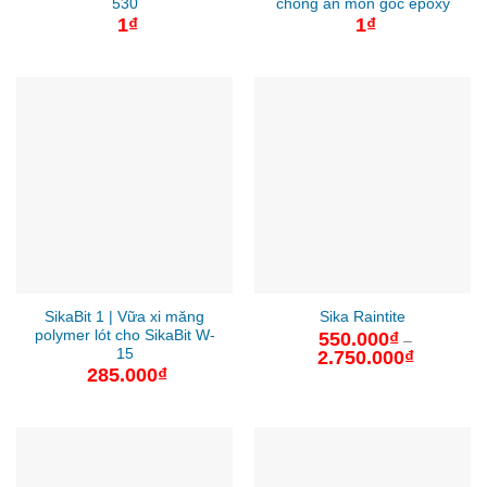
530
chống ăn mòn gốc epoxy
1
₫
1
₫
SikaBit 1 | Vữa xi măng
Sika Raintite
polymer lót cho SikaBit W-
550.000
₫
–
15
2.750.000
₫
Khoảng
giá:
285.000
₫
từ
550.000₫
đến
2.750.000