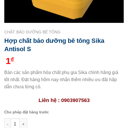
CHẤT BẢO DƯỠNG BÊ TÔNG
Hợp chất bảo dưỡng bê tông Sika
Antisol S
1
₫
Bán các sản phẩm hóa chất phụ gia Sika chính hãng giá
tôt nhất. Đặt hàng hôm nay nhận thêm nhiều ưu đãi hấp
dẫn chưa từng có.
Liên hệ : 0903907563
Cho phép đặt hàng trước
Hợp chất bảo dưỡng bê tông Sika Antisol S số lượng