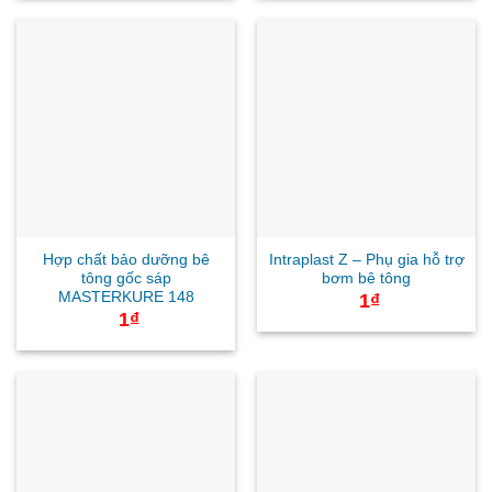
170.000₫
120
đến
đến
850.000₫
580
Hợp chất bảo dưỡng bê
Intraplast Z – Phụ gia hỗ trợ
tông gốc sáp
bơm bê tông
MASTERKURE 148
1
₫
1
₫