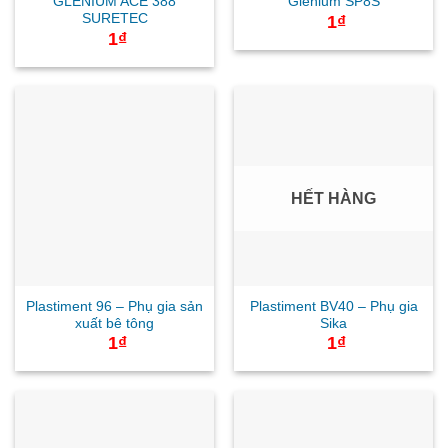
GLENIUM ACE 388
Glenium SP8S
SURETEC
1
₫
1
₫
HẾT HÀNG
Plastiment 96 – Phụ gia sản
Plastiment BV40 – Phụ gia
xuất bê tông
Sika
1
₫
1
₫