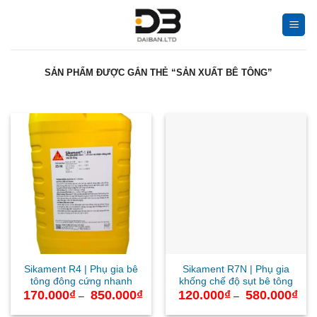
Bỏ
qua
nội
dung
SẢN PHẨM ĐƯỢC GẮN THẺ “SẢN XUẤT BÊ TÔNG”
Sikament R4 | Phụ gia bê
Sikament R7N | Phụ gia
tông đông cứng nhanh
khống chế độ sụt bê tông
170.000
₫
850.000
₫
Khoảng
120.000
₫
580.000
₫
Kho
–
–
giá:
giá:
từ
từ