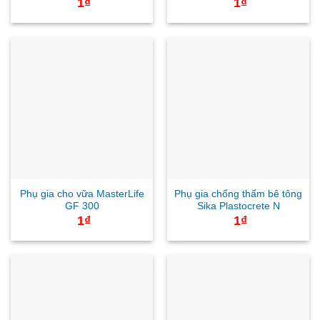
1
₫
1
₫
Phụ gia cho vữa MasterLife
Phụ gia chống thấm bê tông
GF 300
Sika Plastocrete N
1
₫
1
₫