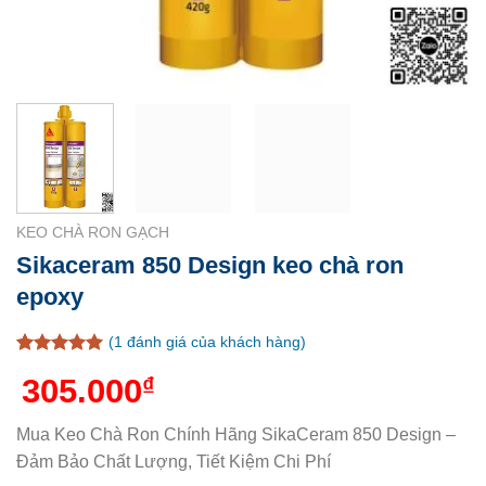
KEO CHÀ RON GẠCH
Sikaceram 850 Design keo chà ron
epoxy
(
1
đánh giá của khách hàng)
5
1
trên 5
305.000
₫
dựa trên
đánh giá
Mua Keo Chà Ron Chính Hãng SikaCeram 850 Design –
Đảm Bảo Chất Lượng, Tiết Kiệm Chi Phí