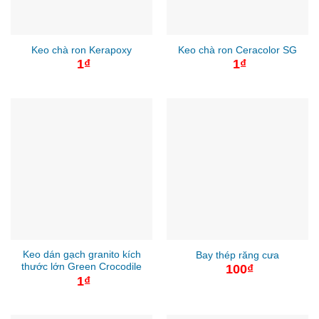
Keo chà ron Kerapoxy
Keo chà ron Ceracolor SG
1
₫
1
₫
Keo dán gạch granito kích
Bay thép răng cưa
thước lớn Green Crocodile
100
₫
1
₫