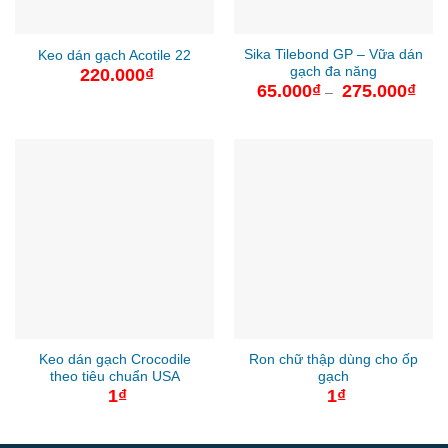
Sika Tilebond GP – Vữa dán
Keo dán gạch Acotile 22
gạch đa năng
220.000
₫
65.000
₫
275.000
₫
Khoả
–
giá:
từ
65.0
đến
275.
Keo dán gạch Crocodile
Ron chữ thập dùng cho ốp
theo tiêu chuẩn USA
gạch
1
₫
1
₫