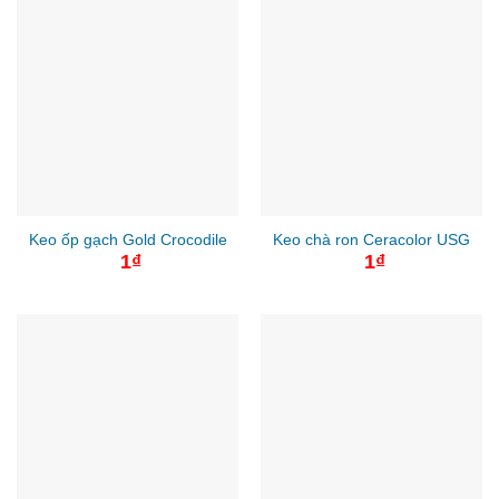
Keo ốp gạch Gold Crocodile
Keo chà ron Ceracolor USG
1
₫
1
₫