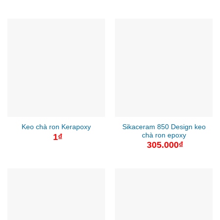
giá:
từ
65.0
đến
275.
Sikaceram 850 Design keo
Keo chà ron Kerapoxy
chà ron epoxy
1
₫
305.000
₫