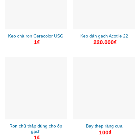
Keo chà ron Ceracolor USG
Keo dán gạch Acotile 22
1
₫
220.000
₫
Ron chữ thập dùng cho ốp
Bay thép răng cưa
gạch
100
₫
1
₫