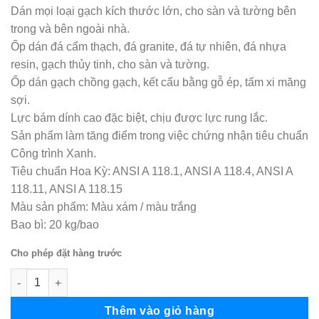
Dán mọi loại gạch kích thước lớn, cho sàn và tường bên
trong và bên ngoài nhà.
Ốp dán đá cẩm thạch, đá granite, đá tự nhiên, đá nhựa
resin, gạch thủy tinh, cho sàn và tường.
Ốp dán gạch chồng gạch, kết cấu bằng gỗ ép, tấm xi măng
sợi.
Lực bám dính cao đặc biệt, chịu được lực rung lắc.
Sản phẩm làm tăng điểm trong việc chứng nhận tiêu chuẩn
Công trình Xanh.
Tiêu chuẩn Hoa Kỳ: ANSI A 118.1, ANSI A 118.4, ANSI A
118.11, ANSI A 118.15
Màu sản phẩm: Màu xám / màu trắng
Bao bì: 20 kg/bao
Cho phép đặt hàng trước
Keo ốp gạch Gold Crocodile số lượng
Thêm vào giỏ hàng