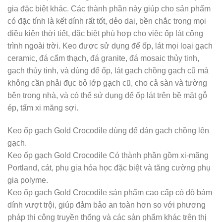
gia đặc biệt khác. Các thành phần này giúp cho sản phẩm
có đặc tính là kết dính rất tốt, dẻo dai, bền chắc trong mọi
điều kiện thời tiết, đặc biệt phù hợp cho việc ốp lát công
trình ngoài trời. Keo được sử dụng để ốp, lát mọi loại gạch
ceramic, đá cẩm thạch, đá granite, đá mosaic thủy tinh,
gạch thủy tinh, và dùng để ốp, lát gạch chồng gạch cũ mà
không cần phải đục bỏ lớp gạch cũ, cho cả sàn và tường
bên trong nhà, và có thể sử dụng để ốp lát trên bề mặt gỗ
ép, tấm xi măng sợi.
Keo ốp gạch Gold Crocodile dùng để dán gạch chồng lên
gạch.
Keo ốp gạch Gold Crocodile Có thành phần gồm xi-măng
Portland, cát, phụ gia hóa học đặc biệt và tăng cường phụ
gia polyme.
Keo ốp gạch Gold Crocodile sản phẩm cao cấp có độ bám
dính vượt trội, giúp đảm bảo an toàn hơn so với phương
pháp thi công truyền thống và các sản phẩm khác trên thị