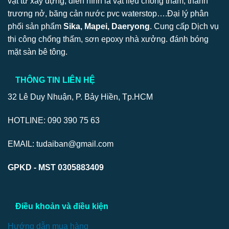
vật tư xây dựng, điển hình là vật liệu chống thấm, thanh
trương nở, băng cản nước pvc waterstop….Đại lý phân
phối sản phẩm
Sika, Mapei, Daeryong
. Cung cấp Dịch vụ
thi công chống thấm, sơn epoxy nhà xưởng. đánh bóng
mặt sàn bê tông.
THÔNG TIN LIÊN HỆ
32 Lê Duy Nhuận, P. Bảy Hiền, Tp.HCM
HOTLINE: 090 390 75 63
EMAIL: tudaiban@gmail.com
GPKD - MST 0305883409
Điều khoản và điều kiện
Hướng dẫn mua hàng