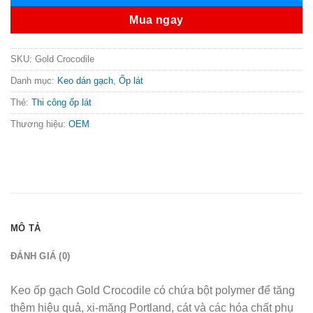
Mua ngay
SKU:
Gold Crocodile
Danh mục:
Keo dán gạch
,
Ốp lát
Thẻ:
Thi công ốp lát
Thương hiệu:
OEM
MÔ TẢ
ĐÁNH GIÁ (0)
Keo ốp gạch Gold Crocodile có chứa bột polymer để tăng
thêm hiệu quả, xi-măng Portland, cát và các hóa chất phụ