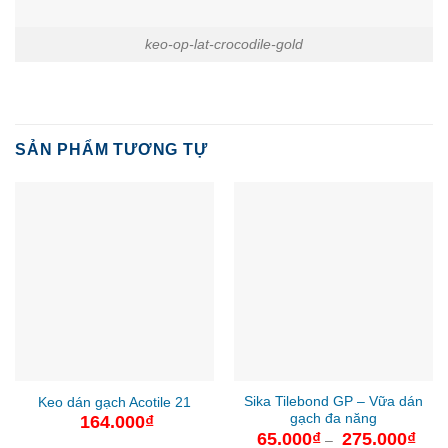
keo-op-lat-crocodile-gold
SẢN PHẨM TƯƠNG TỰ
Sika Tilebond GP – Vữa dán
Keo dán gạch Acotile 21
gạch đa năng
164.000
₫
65.000
₫
275.000
₫
Khoả
–