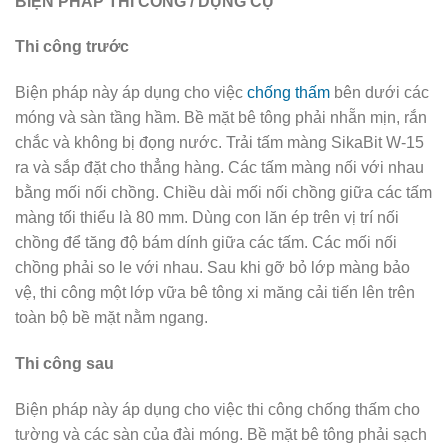
BIỆN PHÁP THI CÔNG / DỤNG CỤ
Thi công trước
Biện pháp này áp dụng cho việc
chống thấm
bên dưới các
móng và sàn tầng hầm. Bề mặt bê tông phải nhẵn mịn, rắn
chắc và không bị đọng nước. Trải tấm màng SikaBit W-15
ra và sắp đặt cho thẳng hàng. Các tấm màng nối với nhau
bằng mối nối chồng. Chiều dài mối nối chồng giữa các tấm
màng tối thiểu là 80 mm. Dùng con lăn ép trên vị trí nối
chồng để tăng độ bám dính giữa các tấm. Các mối nối
chồng phải so le với nhau. Sau khi gỡ bỏ lớp màng bảo
vệ, thi công một lớp vữa bê tông xi măng cải tiến lên trên
toàn bộ bề mặt nằm ngang.
Thi công sau
Biện pháp này áp dụng cho việc thi công chống thấm cho
tường và các sàn của đài móng. Bề mặt bê tông phải sạch