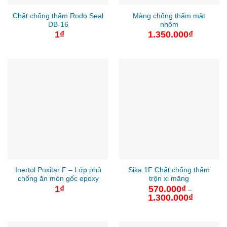
Chất chống thấm Rodo Seal
Màng chống thấm mặt
DB-16
nhôm
1
₫
1.350.000
₫
Inertol Poxitar F – Lớp phủ
Sika 1F Chất chống thấm
chống ăn mòn gốc epoxy
trộn xi măng
1
₫
570.000
₫
–
1.300.000
₫
Khoảng
giá:
từ
570.000₫
đến