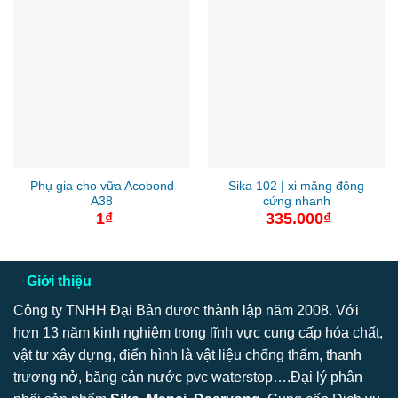
1.300.000
Phụ gia cho vữa Acobond
Sika 102 | xi măng đông
A38
cứng nhanh
1
₫
335.000
₫
Giới thiệu
Công ty TNHH Đại Bản được thành lập năm 2008. Với
hơn 13 năm kinh nghiệm trong lĩnh vực cung cấp hóa chất,
vật tư xây dựng, điển hình là vật liệu chống thấm, thanh
trương nở, băng cản nước pvc waterstop….Đại lý phân