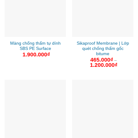
Màng chống thấm tự dính
Sikaproof Membrane | Lớp
SBS PE Surface
quét chống thấm gốc
bitume
1.900.000
₫
465.000
₫
–
1.200.000
₫
Khoảng
giá:
từ
465.000₫
đến
1.200.000