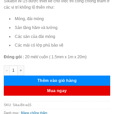
SikaBit W-15 được thiết kế cho việc thi công chống thấm ở
các vị trí không lộ thiên như:
Móng, đài móng
Sàn tầng hầm và tường
Các sàn của đài móng
Các mái có lớp phủ bảo vệ
Đóng gói :
20 mét/ cuộn ( 1.5mm x 1m x 20m)
SikaBit W-15 | Màng chống thấm thi công ướt số lượng
Thêm vào giỏ hàng
Mua ngay
SKU:
Sika-Bit-w15
Danh mục:
Màng chống thấm