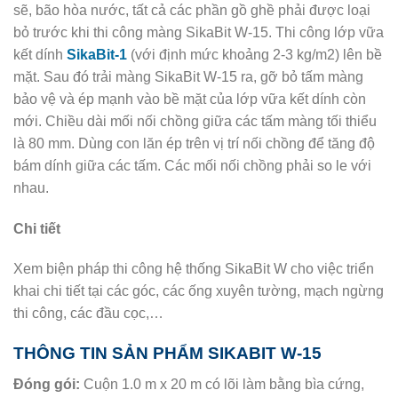
sẽ, bão hòa nước, tất cả các phần gồ ghề phải được loại
bỏ trước khi thi công màng SikaBit W-15. Thi công lớp vữa
kết dính
SikaBit-1
(với định mức khoảng 2-3 kg/m2) lên bề
mặt. Sau đó trải màng SikaBit W-15 ra, gỡ bỏ tấm màng
bảo vệ và ép mạnh vào bề mặt của lớp vữa kết dính còn
mới. Chiều dài mối nối chồng giữa các tấm màng tối thiểu
là 80 mm. Dùng con lăn ép trên vị trí nối chồng để tăng độ
bám dính giữa các tấm. Các mối nối chồng phải so le với
nhau.
Chi tiết
Xem biện pháp thi công hệ thống SikaBit W cho việc triển
khai chi tiết tại các góc, các ống xuyên tường, mạch ngừng
thi công, các đầu cọc,…
THÔNG TIN SẢN PHẨM SIKABIT W-15
Đóng gói:
Cuộn 1.0 m x 20 m có lõi làm bằng bìa cứng,