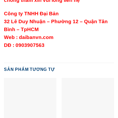
chống thấm xin vui lòng liên hệ
Công ty TNHH Đại Bản
32 Lê Duy Nhuận – Phường 12 – Quận Tân
Bình – TpHCM
Web :
daibanvn.com
DĐ : 0903907563
SẢN PHẨM TƯƠNG TỰ