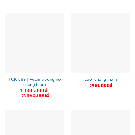
từ
giá:
440.000₫
từ
đến
380.000₫
2.200.000
đến
2.930.000₫
TCK-669 | Foam trương nở
Lưới chống thấm
chống thấm
290.000
₫
1.550.000
₫
–
2.950.000
₫
Khoảng
giá:
từ
1.550.000₫
đến
2.950.000₫