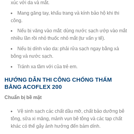
xúc với da và mắt.
Mang găng tay, khẩu trang và kính bảo hộ khi thi
công.
Nếu bị văng vào mắt: dùng nước sạch ướp vào mắt
nhiều lần rồi nhỏ thuốc nhỏ mắt (tư vấn y tế).
Nếu bị dính vào da: phải rửa sạch ngay bằng xà
bông và nước sạch.
Tránh xa tầm với của trẻ em.
HƯỚNG DẪN THI CÔNG CHỐNG THẤM
BẰNG ACOFLEX 200
Chuẩn bị bề mặt
Vệ sinh sạch các chất dầu mỡ, chất bảo dưỡng bê
tông, sữa xi măng, mảnh vụn bê tông và các tạp chất
khác có thể gây ảnh hưởng đến bám dính.