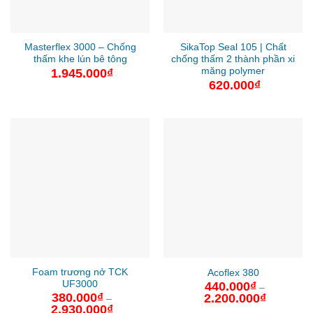
Masterflex 3000 – Chống
SikaTop Seal 105 | Chất
thấm khe lún bê tông
chống thấm 2 thành phần xi
măng polymer
1.945.000
₫
620.000
₫
Foam trương nở TCK
Acoflex 380
UF3000
440.000
₫
–
380.000
₫
2.200.000
₫
Khoảng
–
giá:
2.930.000
₫
Khoảng