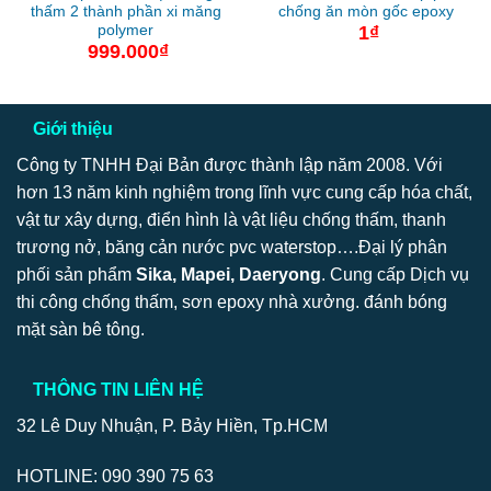
thấm 2 thành phần xi măng
chống ăn mòn gốc epoxy
polymer
1
₫
999.000
₫
Giới thiệu
Công ty TNHH Đại Bản được thành lập năm 2008. Với
hơn 13 năm kinh nghiệm trong lĩnh vực cung cấp hóa chất,
vật tư xây dựng, điển hình là vật liệu chống thấm, thanh
trương nở, băng cản nước pvc waterstop….Đại lý phân
phối sản phẩm
Sika, Mapei, Daeryong
. Cung cấp Dịch vụ
thi công chống thấm, sơn epoxy nhà xưởng. đánh bóng
mặt sàn bê tông.
THÔNG TIN LIÊN HỆ
32 Lê Duy Nhuận, P. Bảy Hiền, Tp.HCM
HOTLINE: 090 390 75 63