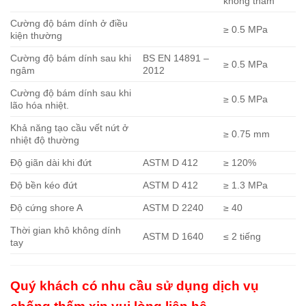
không thấm
Cường độ bám dính ở điều
≥ 0.5 MPa
kiện thường
Cường độ bám dính sau khi
BS EN 14891 –
≥ 0.5 MPa
ngâm
2012
Cường độ bám dính sau khi
≥ 0.5 MPa
lão hóa nhiệt.
Khả năng tạo cầu vết nứt ở
≥ 0.75 mm
nhiệt độ thường
Độ giãn dài khi đứt
ASTM D 412
≥ 120%
Độ bền kéo đứt
ASTM D 412
≥ 1.3 MPa
Độ cứng shore A
ASTM D 2240
≥ 40
Thời gian khô không dính
ASTM D 1640
≤ 2 tiếng
tay
Quý khách có nhu cầu sử dụng dịch vụ