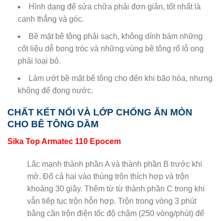
Hình dạng để sửa chữa phải đơn giản, tốt nhất là
cạnh thẳng và góc.
Bề mặt bê tông phải sạch, không dính bám những
cốt liệu dễ bong tróc và những vùng bê tông rổ lỗ ong
phải loại bỏ.
Làm ướt bề mặt bê tông cho đến khi bão hòa, nhưng
không để đọng nước.
CHẤT KẾT NỐI VÀ LỚP CHỐNG ĂN MÒN
CHO BÊ TÔNG DẦM
Sika Top Armatec 110 Epocem
Lắc mạnh thành phần A và thành phần B trước khi
mở. Đổ cả hai vào thùng trộn thích hợp và trộn
khoảng 30 giây. Thêm từ từ thành phần C trong khi
vẫn tiếp tục trộn hỗn hợp. Trộn trong vòng 3 phút
bằng cần trộn điện tốc độ chậm (250 vòng/phút) để