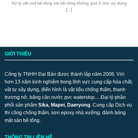
Xử lý vết nứt bê tông với bề rộng không quá 5 mm sử dụng
[...]
GIỚI THIỆU
Công ty TNHH Đại Bản được thành lập năm 2008. Với
hơn 13 năm kinh nghiệm trong lĩnh vực cung cấp hóa chất,
vật tư xây dựng, điển hình là vật liệu chống thấm, thanh
trương nở, băng cản nước pvc waterstop….Đại lý phân
phối sản phẩm
Sika, Mapei, Daeryong
. Cung cấp Dịch vụ
thi công chống thấm, sơn epoxy nhà xưởng. đánh bóng
mặt sàn bê tông.
THÔNG TIN LIÊN HỆ