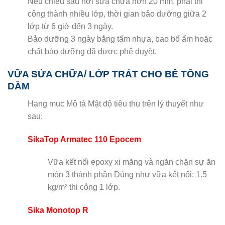
Nếu chiều sâu nơi sửa chữa hơn 20 mm, phải thi
công thành nhiều lớp, thời gian bảo dưỡng giữa 2
lớp từ 6 giờ đến 3 ngày.
Bảo dưỡng 3 ngày bằng tấm nhựa, bao bố ẩm hoặc
chất bảo dưỡng đã được phê duyệt.
VỮA SỬA CHỮA/ LỚP TRÁT CHO BÊ TÔNG
DẦM
Hạng mục Mô tả Mật độ tiêu thụ trên lý thuyết như
sau:
SikaTop Armatec 110 Epocem
Vữa kết nối epoxy xi măng và ngăn chặn sự ăn
mòn 3 thành phần Dùng như vữa kết nối: 1.5
kg/m² thi công 1 lớp.
Sika Monotop R