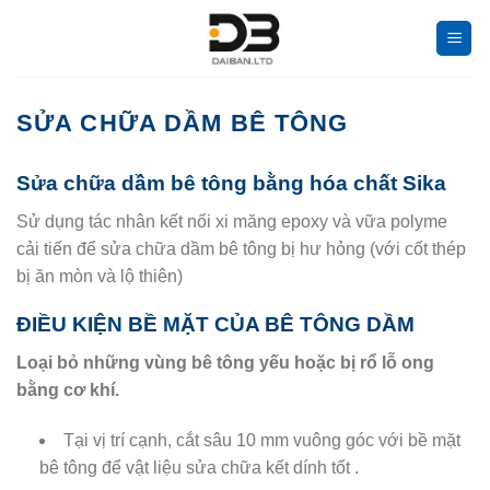
Bỏ
qua
nội
dung
SỬA CHỮA DẦM BÊ TÔNG
Sửa chữa dầm bê tông bằng hóa chất Sika
Sử dụng tác nhân kết nối xi măng epoxy và vữa polyme
cải tiến để sửa chữa dầm bê tông bị hư hỏng (với cốt thép
bị ăn mòn và lộ thiên)
ĐIỀU KIỆN BỀ MẶT CỦA BÊ TÔNG DẦM
Loại bỏ những vùng bê tông yếu hoặc bị rổ lỗ ong
bằng cơ khí.
Tại vị trí cạnh, cắt sâu 10 mm vuông góc với bề mặt
bê tông để vật liệu sửa chữa kết dính tốt .