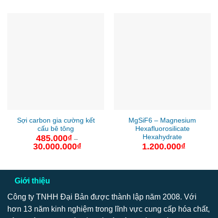
Sợi carbon gia cường kết
MgSiF6 – Magnesium
cấu bê tông
Hexafluorosilicate
Hexahydrate
485.000
₫
–
30.000.000
₫
Khoảng
1.200.000
₫
giá:
từ
485.000₫
đến
30.000.000₫
Giới thiệu
Công ty TNHH Đại Bản được thành lập năm 2008. Với
hơn 13 năm kinh nghiệm trong lĩnh vực cung cấp hóa chất,