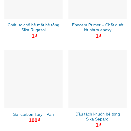
Chất ức chế bề mặt bê tông
Epocem Primer – Chất quét
Sika Rugasol
lót nhựa epoxy
1
₫
1
₫
Dầu tách khuôn bê tông
Sợi carbon Taryfil Pan
Sika Separol
100
₫
1
₫