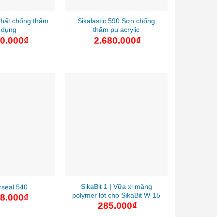
Chất chống thấm
Sikalastic 590 Sơn chống
 dụng
thấm pu acrylic
50.000
₫
2.680.000
₫
SikaBit 1 | Vữa xi măng
rseal 540
polymer lót cho SikaBit W-15
08.000
₫
285.000
₫