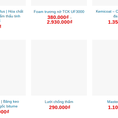
us | Hóa chất
Kemicoat – 
Foam trương nở TCK UF3000
ẩm thấu tinh
đa
380.000
₫
–
ể
1.3
2.930.000
₫
Khoảng
giá:
₫
từ
380.000₫
đến
2.930.000₫
l | Băng keo
Lưới chống thấm
Maste
gốc bitume
290.000
₫
1.1
000
₫