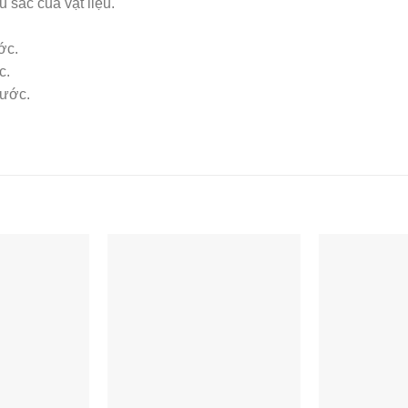
 sắc của vật liệu.
ớc.
c.
nước.