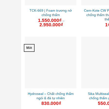
TCK-669 | Foam trương nở
Cem-Kote CW Pl
chống thấm
chống thấm th
th
1.550.000
₫
–
2.950.000
₫
Khoảng
1
giá:
từ
1.550.000₫
đến
2.950.000₫
Mới
Hydroseal – Chất chống thấm
Sika Multisea
ngói & đá tự nhiên
chống thấm 
830.000
₫
550.