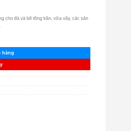
 cho đá và bê tông trần, vữa xây, các sản
.
ỏ hàng
ay