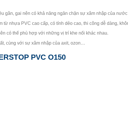
ều gân, gai nên có khả năng ngăn chặn sự xâm nhập của nước 
 từ nhựa PVC cao cấp, có tính dẻo cao, thi công dễ dàng, khô
n có thể phù hợp với những vị trí khe nối khác nhau.
t, cùng với sự xâm nhập của axit, ozon…
ERSTOP PVC O150