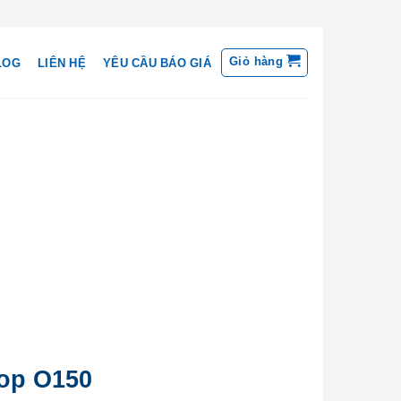
Giỏ hàng
LOG
LIÊN HỆ
YÊU CẦU BÁO GIÁ
op O150