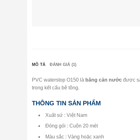
MÔ TẢ
ĐÁNH GIÁ (1)
PVC waterstop O150 là
băng cản nước
được sả
trong kết cấu bê tông.
THÔNG TIN SẢN PHẨM
Xuất sứ : Việt Nam
Đóng gói : Cuộn 20 mét
Màu sắc : Vàng hoặc xanh