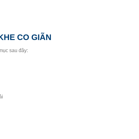
KHE CO GIÃN
mục sau đây:
ải