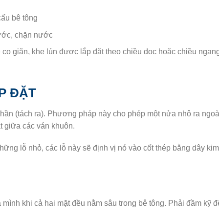
cấu bê tông
ước, chặn nước
co giãn, khe lún được lắp đặt theo chiều dọc hoặc chiều ngang
P ĐẶT
phần (tách ra). Phương pháp này cho phép một nửa nhô ra ngoài
 giữa các ván khuôn.
ững lỗ nhỏ, các lỗ này sẽ định vị nó vào cốt thép bằng dây ki
mình khi cả hai mặt đều nằm sâu trong bê tông. Phải đầm kỹ để 