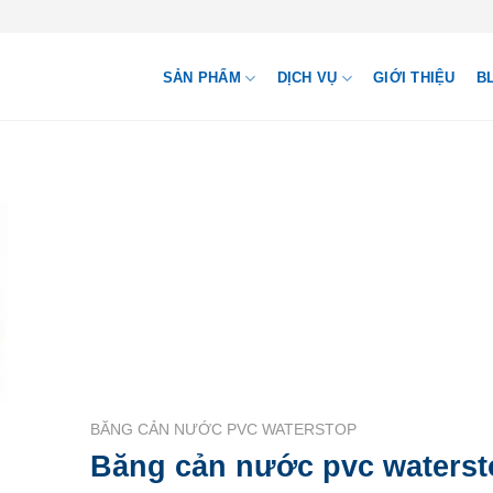
SẢN PHẨM
DỊCH VỤ
GIỚI THIỆU
B
BĂNG CẢN NƯỚC PVC WATERSTOP
Băng cản nước pvc waterst