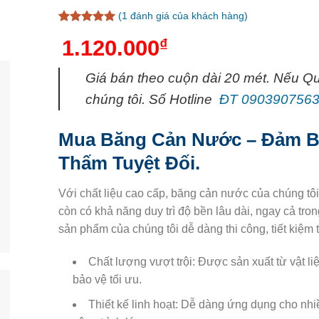
(
1
đánh giá của khách hàng)
5
1
trên 5
1.120.000
₫
dựa trên
đánh giá
Giá bán theo cuộn dài 20 mét. Nếu Qu
chúng tôi. Số Hotline
ĐT 0903907563 (
Mua Băng Cản Nước – Đảm B
Thấm Tuyệt Đối.
Với chất liệu cao cấp, băng cản nước của chúng t
còn có khả năng duy trì độ bền lâu dài, ngay cả trong
sản phẩm của chúng tôi dễ dàng thi công, tiết kiệm t
Chất lượng vượt trội: Được sản xuất từ vật l
bảo vệ tối ưu.
Thiết kế linh hoạt: Dễ dàng ứng dụng cho nhi