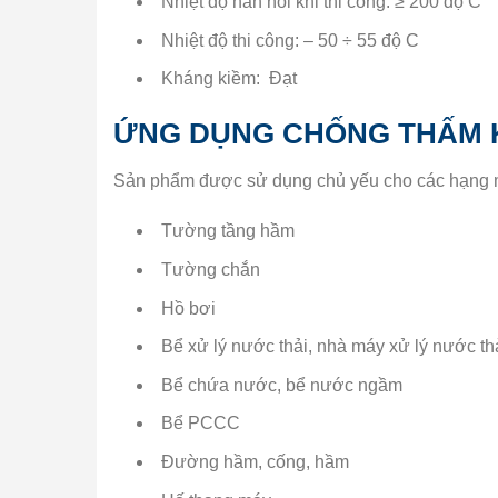
Nhiệt độ hàn nối khi thi công: ≥ 200 độ C
Nhiệt độ thi công: – 50 ÷ 55 độ C
Kháng kiềm: Đạt
ỨNG DỤNG CHỐNG THẤM 
Sản phẩm được sử dụng chủ yếu cho các hạng 
Tường tầng hầm
Tường chắn
Hồ bơi
Bể xử lý nước thải, nhà máy xử lý nước th
Bể chứa nước, bể nước ngầm
Bể PCCC
Đường hầm, cống, hầm