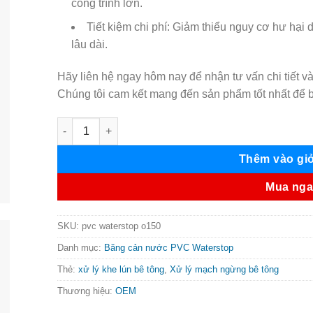
công trình lớn.
Tiết kiệm chi phí: Giảm thiểu nguy cơ hư hại 
lâu dài.
Hãy liên hệ ngay hôm nay để nhận tư vấn chi tiết 
Chúng tôi cam kết mang đến sản phẩm tốt nhất để b
Băng cản nước pvc waterstop O150 số lượng
Thêm vào gi
Mua ng
SKU:
pvc waterstop o150
Danh mục:
Băng cản nước PVC Waterstop
Thẻ:
xử lý khe lún bê tông
,
Xử lý mạch ngừng bê tông
Thương hiệu:
OEM