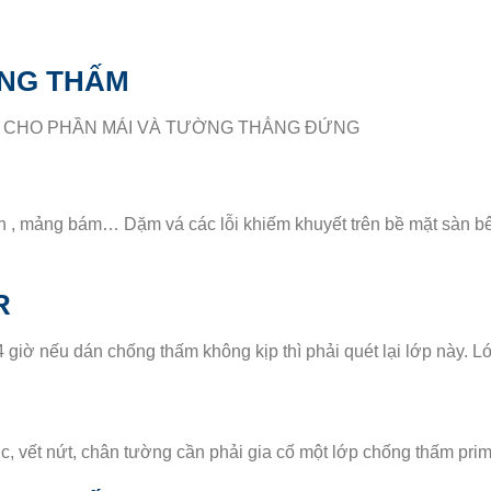
ỐNG THẤM
ường CHO PHẦN MÁI VÀ TƯỜNG THẲNG ĐỨNG
nh , mảng bám… Dặm vá các lỗi khiếm khuyết trên bề mặt sàn b
R
4 giờ nếu dán chống thấm không kịp thì phải quét lại lớp này. L
c, vết nứt, chân tường cần phải gia cố một lớp chống thấm pri