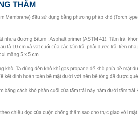
ỐNG THẤM
m Membrane) đều sử dụng bằng phương pháp khò (Torch type). B
 chất nhựa đường Bitum ; Asphalt primer (ASTM 41). Tấm trải k
hau là 10 cm và vạt cuối của các tấm trải phải được trải liền nha
 xi măng 5 x 5 cm
ng khò. Ta dùng đèn khò khí gas propane để khò phía bề mặt dướ
để kết dính hoàn toàn bề mặt dưới với nền bê tông đã được quét 
m bằng cách khò phần cuối của tấm trải này nằm dưới tấm trải k
 theo chiều dọc của cuộn chống thấm sao cho trực giao với mặt n