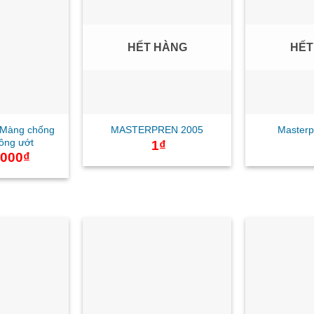
HẾT HÀNG
HẾT
| Màng chống
MASTERPREN 2005
Master
công ướt
1
₫
.000
₫