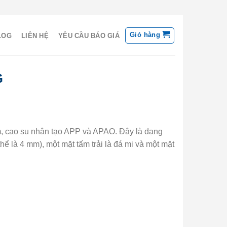
Giỏ hàng
LOG
LIÊN HỆ
YÊU CẦU BÁO GIÁ
G
m, cao su nhân tạo APP và APAO. Đây là dạng
 là 4 mm), một mặt tấm trải là đá mi và một mặt