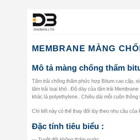
Bỏ
qua
nội
dung
MEMBRANE MÀNG CHỐ
Mô tả màng chống thấm bi
Tấm trải chống thấm phức hợp Bitum cao cấp, s
tấm trải loại khò . Độ dày của tấm trải Membran
khác là polyethylene . Chiều dài mỗi cuộn thông
Chi tiết này có thể thay đổi tùy theo nhu cầu của
Đặc tính tiêu biểu :
— Tuyệt đối không thấm nước