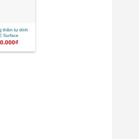
 thấm tự dính
E Surface
00.000
₫