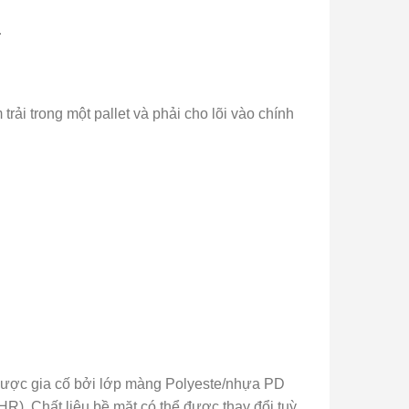
…
ải trong một pallet và phải cho lõi vào chính
được gia cố bởi lớp màng Polyeste/nhựa PD
. Chất liệu bề mặt có thể được thay đổi tuỳ