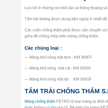
Lưu trữ ở những nơi khô ráo và thông thoáng và
Tấm trải không được dựng bên ngoài ở nhiệt độ 
Các cuộn chống thấm phải được vận chuyển và lưu
giữa để chống móp méo màng chống thấm.
Các chủng loại :
— Màng khò nóng mặt trơn : KM 300FF
— Màng khò nóng mặt cát : KM 300SF
— Màng khò nóng mặt đá : KM 300GF
TẤM TRẢI CHỐNG THẤM S
Màng chống thấm
PETRO là loại màng tự dính đ
hoặc không có lớp gia cố. Bề mặt của màng PET