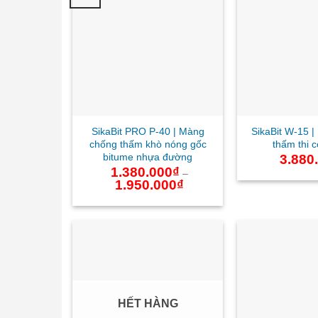
SikaBit PRO P-40 | Màng
SikaBit W-15 
chống thấm khò nóng gốc
thấm thi 
bitume nhựa đường
3.880
1.380.000
₫
–
1.950.000
₫
Khoảng
giá:
từ
1.380.000₫
đến
1.950.000₫
HẾT HÀNG