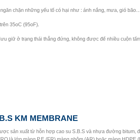
 ngăn chặn những yếu tố có hại như : ánh nắng, mưa, gió bão
trên 35oC (95oF).
 giữ ở trạng thái thẳng đứng, không được để nhiều cuộn tấm tr
.B.S KM MEMBRANE
ược sản xuất từ hỗn hợp cao su S.B.S và nhựa đường bitum, 
RO là lớp màng P.E (FR) màng nhôm (AR) hoặc màng HDPE (HR)