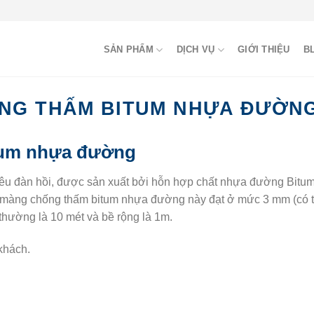
SẢN PHẨM
DỊCH VỤ
GIỚI THIỆU
B
NG THẤM BITUM NHỰA ĐƯỜN
tum nhựa đường
iêu đàn hồi, được sản xuất bởi hỗn hợp chất nhựa đường Bitu
e màng chống thấm bitum nhựa đường này đạt ở mức 3 mm (có thể
 thường là 10 mét và bề rộng là 1m.
 khách.