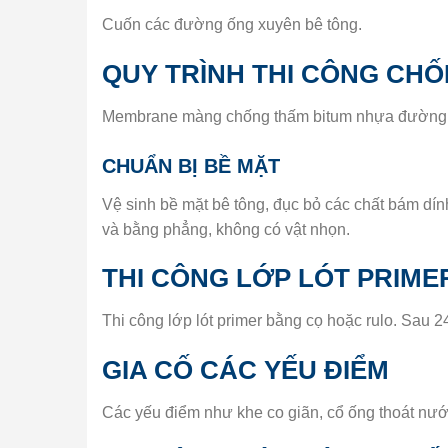
Cuốn các đường ống xuyên bê tông.
QUY TRÌNH THI CÔNG CH
Membrane màng chống thấm bitum nhựa đ
CHUẨN BỊ BỀ MẶT
Vệ sinh bề mặt bê tông, đục bỏ các chất bám dí
và bằng phẳng, không có vật nhọn.
THI CÔNG LỚP LÓT PRIME
Thi công lớp lót primer bằng cọ hoặc rulo. Sau 2
GIA CỐ CÁC YẾU ĐIỂM
Các yếu điểm như khe co giãn, cổ ống thoát nướ