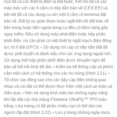
của tất cả các thiết bị điện là bắt buộc. Kết nối tất cả các
máy móc với các ổ cắm có dây dẫn bảo vệ (CE/CEE) và
kết nối tất cả các dụng cụ với một ổ cắm có terminal đất
bảo vệ. Bất kỳ sự gián đoạn hoặc ngắt kết nối đất bảo vệ
bên trong hoặc bên ngoài dụng cụ đều có tiềm năng gây
nguy hiểm. Nếu sử dụng máy phát điện hoặc hộp phân
phối điện, nó cần phải có một thiết bị ngắt mạch điện động
lực rò rỉ đất (GFCI). • Sử dụng chỉ cáp có dây dẫn đất đã
được phê duyệt và đánh dấu cho các ứng dụng ngoài trời.
Sử dụng một hộp phân phối điện được khuyến nghị để
bảo vệ kết nối khỏi độ ẩm. • Kiểm tra hệ thống cáp và phích
cắm một cách có hệ thống cho các hư hỏng (Hình 3.21). •
Tổ chức lao động sao cho các dây cáp điện không giao
nhau và cài đặt có thể được thực hiện một cách an toàn và
hiệu quả. • Nên sử dụng kính mát vào những ngày nắng
khi lắp đặt các lớp màng Firestone UltraPly™ TPO màu
trắng. Lớp màng có độ phản chiếu cao có thể làm mù
người lắp đặt (Hình 3.22). • Lưu ý trong những ngày mưa