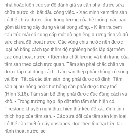
nhà hoặc kiến trúc sư để đánh giá và cần phải được sửa
chữa trước khi bắt đầu công việc. • Xác minh xem tấm sàn
có thể chứa được tổng trọng lượng của hệ thống mái, bao
gồm tải trọng xây dựng và tải trọng sống. • Kiểm tra xem
cấu trúc mái có cung cấp một độ nghiêng dương tính và đủ
sức chứa để thoát nước. Các vùng chịu nước nên được
loại bỏ bằng cách tạo thêm độ nghiêng hoặc lắp đặt thêm
các ống thoát nước. • Kiểm tra chất lượng và tình trạng của
tấm sàn theo cách trực quan. Tấm sàn phải chắc chắn và
được lắp đặt đúng cách. Tấm sàn thép phải không có sóng
và lõm. Tất cả các tấm sàn lỏng phải được cố định. Tấm
sàn bị hư hỏng hoặc hư hỏng cần phải được thay thế
(Hình 3.16). Tấm sàn bê tông phải được đúc đúng cách và
khô. • Trong trường hợp lắp đặt trên tấm sàn hiện có,
Firestone khuyến nghị thực hiện thử kéo để xác định tính
thích hợp của tấm sàn. • Các sửa đổi của tấm sàn kim loại
có thể cần thiết ở đáy upstands, dọc theo lều trại trời, tại
rãnh thoát nước, sc