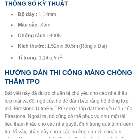
THÔNG SỐ KỸ THUẬT
Độ dày :
1,14mm
Màu sắc:
Xám
Chống rách
≥400N
Kích thước:
1.52mx 30.5m (Rộng x Dài)
2
Tỉ trọng:
1,14kg/m
HƯỚNG DẪN THI CÔNG MÀNG CHỐNG
THẤM TPO
Bài viết này đã được chuẩn bị chủ yếu cho các nhà thầu
lợp mái và đội ngũ của họ để đảm bảo rằng hệ thống lợp
mái Firestone UltraPly TPO được lắp đặt theo yêu cầu của
Firestone. Ngoài ra, nó cũng có thể phục vụ như một tài
liệu tham khảo cho các nhà quyết định trong quá trình kiểm
tra. Vì vậy, phần này chứa các hướng dẫn về chuẩn bị