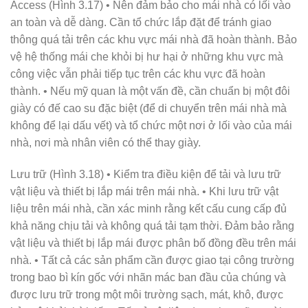
Access (Hình 3.17) • Nên đảm bảo cho mái nhà có lối vào
an toàn và dễ dàng. Cần tổ chức lắp đặt để tránh giao
thông quá tải trên các khu vực mái nhà đã hoàn thành. Bảo
vệ hệ thống mái che khỏi bị hư hại ở những khu vực mà
công việc vẫn phải tiếp tục trên các khu vực đã hoàn
thành. • Nếu mỹ quan là một vấn đề, cần chuẩn bị một đôi
giày có đế cao su đặc biệt (để di chuyển trên mái nhà mà
không để lại dấu vết) và tổ chức một nơi ở lối vào của mái
nhà, nơi mà nhân viên có thể thay giày.
Lưu trữ (Hình 3.18) • Kiểm tra điều kiện để tải và lưu trữ
vật liệu và thiết bị lắp mái trên mái nhà. • Khi lưu trữ vật
liệu trên mái nhà, cần xác minh rằng kết cấu cung cấp đủ
khả năng chịu tải và không quá tải tạm thời. Đảm bảo rằng
vật liệu và thiết bị lắp mái được phân bố đồng đều trên mái
nhà. • Tất cả các sản phẩm cần được giao tại công trường
trong bao bì kín gốc với nhãn mác ban đầu của chúng và
được lưu trữ trong một môi trường sạch, mát, khô, được